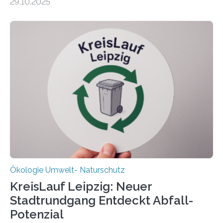
29.10.2025
Beobachtungen im Wattenmeer ist nun eine große
Datenauswertung geplant. Forschende der Universität
Oldenburg befassen sich insbesondere damit, wie ein
Ökosystem gedeiht – und wie sich dieser Prozess
verlässlich prognostizieren lässt. Grünes Licht für
„DynaCom“: Die Deutsche Forschungsgemeinschaft
(DFG) fördert das Anfang 2019 gestartete
Forschungsprojekt an der Universität Oldenburg für
zwei weitere Jahre mit rund 1,2 Millionen Euro. „Wir
freuen uns sehr über…
Ökologie Umwelt- Naturschutz
KreisLauf Leipzig: Neuer
Stadtrundgang Entdeckt Abfall-
Potenzial