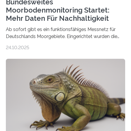
Bundesweites
Moorbodenmonitoring Startet:
Mehr Daten Für Nachhaltigkeit
Ab sofort gibt es ein funktionsfähiges Messnetz für
Deutschlands Moorgebiete. Eingerichtet wurden die
155 Messpunkte in Offenland und Wald in den
24.10.2025
vergangenen fünf Jahren von Wissenschaftlerinnen
und Wissenschaftlern des Thünen-Instituts. Am
heutigen Donnerstag übergeben sie ihren Bericht zur
Aufbauphase an den Auftraggeber, das
Bundesministerium für Landwirtschaft, Ernährung und
Heimat. Braunschweig/Eberswalde (23. Oktober 2025).
Ein Netz aus 155 Messstationen spannt sich neuerdings
über Deutschlands Moorböden. Eingerichtet wurden sie
in den vergangenen fünf Jahren von
Wissenschaftlerinnen und Wissenschaftlern des
Thünen-Instituts für Agrarklimaschutz…