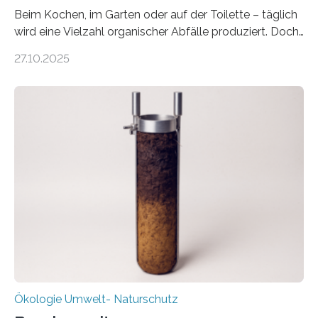
Beim Kochen, im Garten oder auf der Toilette – täglich
wird eine Vielzahl organischer Abfälle produziert. Doch
was oft als „Müll“ gilt, steckt voller Wertstoffe, die ihr
27.10.2025
Potenzial nur dann entfalten können, wenn sie in
Kreisläufe zurückgeführt werden. Wie das genau
funktioniert und warum das auch für die nachhaltige
Veränderung der Wirtschaft wichtig ist, zeigt der vom
Deutschen Biomasseforschungszentrum und der
Stadtreinigung Leipzig konzipierte und am 24. Oktober
2025 offiziell eingeweihte Stadtrundgang „KreisLauf“. Er
ist ab sofort im Leipziger Stadtgebiet…
Ökologie Umwelt- Naturschutz