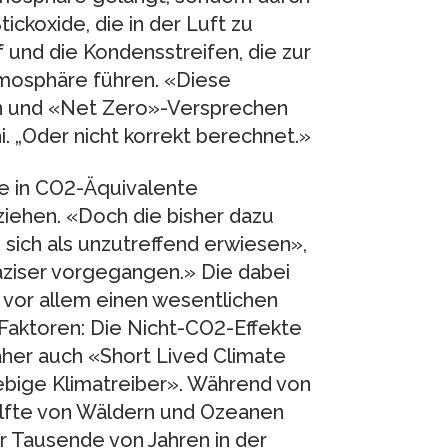
ickoxide, die in der Luft zu
und die Kondensstreifen, die zur
tmosphäre führen. «Diese
en und «Net Zero»-Versprechen
. „Oder nicht korrekt berechnet.»
te in CO2-Äquivalente
ziehen. «Doch die bisher dazu
ch als unzutreffend erwiesen»,
äziser vorgegangen.» Die dabei
vor allem einen wesentlichen
Faktoren: Die Nicht-CO2-Effekte
daher auch «Short Lived Climate
ebige Klimatreiber». Während von
älfte von Wäldern und Ozeanen
ür Tausende von Jahren in der