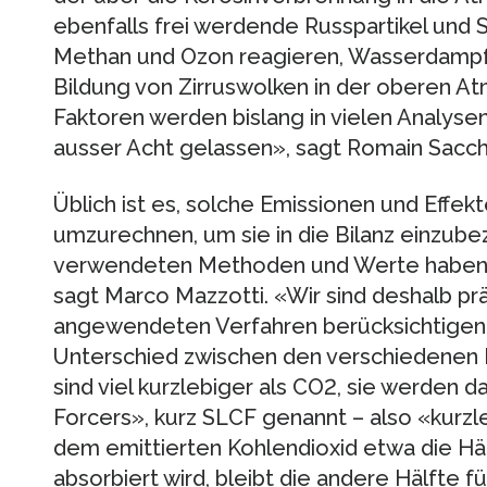
ebenfalls frei werdende Russpartikel und St
Methan und Ozon reagieren, Wasserdampf 
Bildung von Zirruswolken in der oberen A
Faktoren werden bislang in vielen Analys
ausser Acht gelassen», sagt Romain Sacchi
Üblich ist es, solche Emissionen und Effek
umzurechnen, um sie in die Bilanz einzube
verwendeten Methoden und Werte haben si
sagt Marco Mazzotti. «Wir sind deshalb pr
angewendeten Verfahren berücksichtigen 
Unterschied zwischen den verschiedenen 
sind viel kurzlebiger als CO2, sie werden 
Forcers», kurz SLCF genannt – also «kurzl
dem emittierten Kohlendioxid etwa die H
absorbiert wird, bleibt die andere Hälfte f