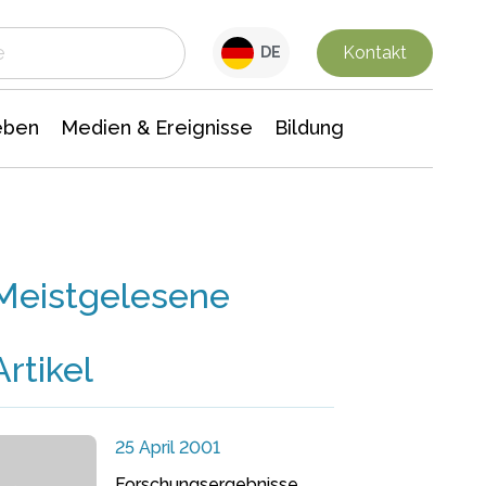
 Leben
Medien & Ereignisse
Interdisziplinäre Forschung
Veranstaltungsnachrichten
n Chemie
Gesellschaftswissenschaften
Kontakt
DE
eben
Medien & Ereignisse
Bildung
Meistgelesene
Artikel
25 April 2001
Forschungsergebnisse