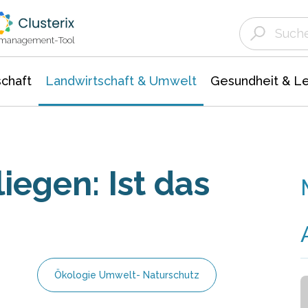
Landwirtschaft & Umwelt
Gesundheit &
Agrar- Forstwissenschaften
Unternehmensmeldungen
Biowissenschafte
Ökologie Umwelt- Naturschutz
ktmanagement-Tool
chaft
Landwirtschaft & Umwelt
Gesundheit & L
iegen: Ist das
Ökologie Umwelt- Naturschutz