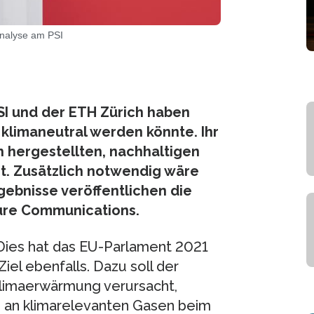
Analyse am PSI
PSI und der ETH Zürich haben
 klimaneutral werden könnte. Ihr
ch hergestellten, nachhaltigen
cht. Zusätzlich notwendig wäre
gebnisse veröffentlichen die
ure Communications.
 Dies hat das EU-Parlament 2021
el ebenfalls. Dazu soll der
Klimaerwärmung verursacht,
s an klimarelevanten Gasen beim