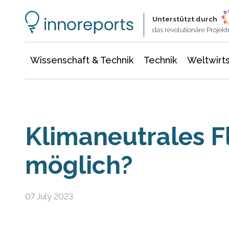
Wissenschaft & Technik
Informationstechnologie
Energie & Elektrotechnik
Unterstützt durch
das revolutionäre Proje
Wissenschaft & Technik
Technik
Weltwirts
Klimaneutrales Fl
möglich?
07 July 2023