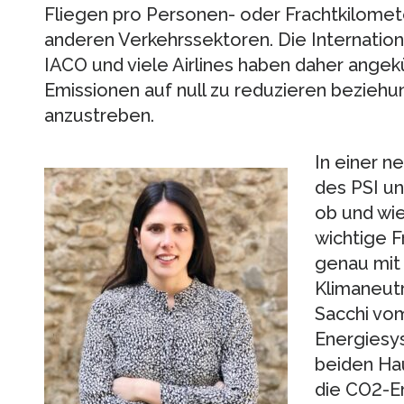
Fliegen pro Personen- oder Frachtkilometer
anderen Verkehrssektoren. Die Internationa
IACO und viele Airlines haben daher angek
Emissionen auf null zu reduzieren beziehu
anzustreben.
In einer 
des PSI un
ob und wie
wichtige F
genau mit
Klimaneutr
Sacchi vom
Energiesys
beiden Ha
die CO2-E