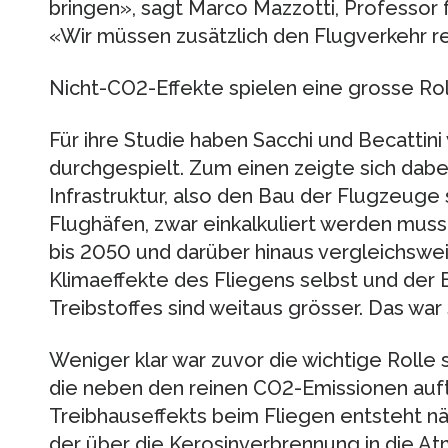
bringen», sagt Marco Mazzotti, Professor 
«Wir müssen zusätzlich den Flugverkehr r
Nicht-CO2-Effekte spielen eine grosse Ro
Für ihre Studie haben Sacchi und Becattin
durchgespielt. Zum einen zeigte sich dabei
Infrastruktur, also den Bau der Flugzeuge
Flughäfen, zwar einkalkuliert werden muss,
bis 2050 und darüber hinaus vergleichsweis
Klimaeffekte des Fliegens selbst und der
Treibstoffes sind weitaus grösser. Das war
Weniger klar war zuvor die wichtige Rolle
die neben den reinen CO2-Emissionen auft
Treibhauseffekts beim Fliegen entsteht nä
der über die Kerosinverbrennung in die A