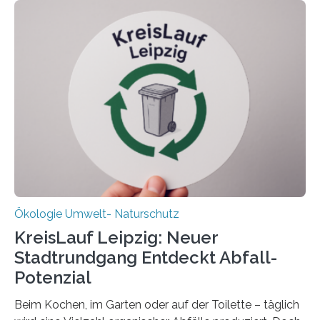
Oldenburg befassen sich insbesondere damit, wie ein
Ökosystem gedeiht – und wie sich dieser Prozess
verlässlich prognostizieren lässt. Grünes Licht für
„DynaCom“: Die Deutsche Forschungsgemeinschaft
(DFG) fördert das Anfang 2019 gestartete
Forschungsprojekt an der Universität Oldenburg für
zwei weitere Jahre mit rund 1,2 Millionen Euro. „Wir
freuen uns sehr über…
Ökologie Umwelt- Naturschutz
KreisLauf Leipzig: Neuer
Stadtrundgang Entdeckt Abfall-
Potenzial
Beim Kochen, im Garten oder auf der Toilette – täglich