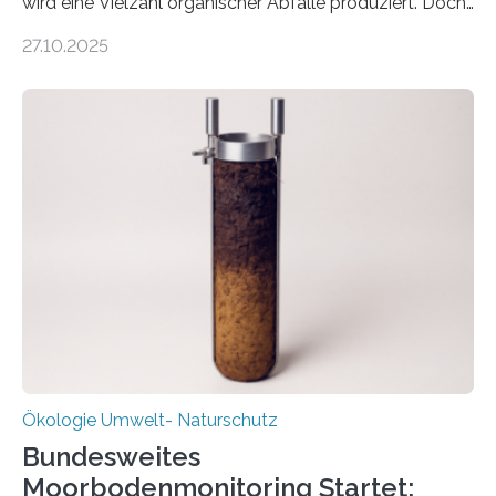
wird eine Vielzahl organischer Abfälle produziert. Doch
was oft als „Müll“ gilt, steckt voller Wertstoffe, die ihr
27.10.2025
Potenzial nur dann entfalten können, wenn sie in
Kreisläufe zurückgeführt werden. Wie das genau
funktioniert und warum das auch für die nachhaltige
Veränderung der Wirtschaft wichtig ist, zeigt der vom
Deutschen Biomasseforschungszentrum und der
Stadtreinigung Leipzig konzipierte und am 24. Oktober
2025 offiziell eingeweihte Stadtrundgang „KreisLauf“. Er
ist ab sofort im Leipziger Stadtgebiet…
Ökologie Umwelt- Naturschutz
Bundesweites
Moorbodenmonitoring Startet: