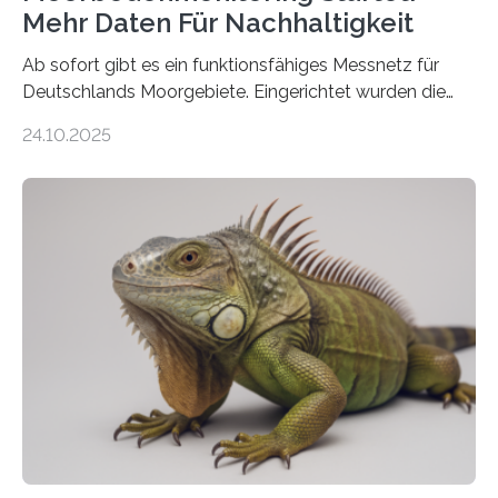
Mehr Daten Für Nachhaltigkeit
Ab sofort gibt es ein funktionsfähiges Messnetz für
Deutschlands Moorgebiete. Eingerichtet wurden die
155 Messpunkte in Offenland und Wald in den
24.10.2025
vergangenen fünf Jahren von Wissenschaftlerinnen
und Wissenschaftlern des Thünen-Instituts. Am
heutigen Donnerstag übergeben sie ihren Bericht zur
Aufbauphase an den Auftraggeber, das
Bundesministerium für Landwirtschaft, Ernährung und
Heimat. Braunschweig/Eberswalde (23. Oktober 2025).
Ein Netz aus 155 Messstationen spannt sich neuerdings
über Deutschlands Moorböden. Eingerichtet wurden sie
in den vergangenen fünf Jahren von
Wissenschaftlerinnen und Wissenschaftlern des
Thünen-Instituts für Agrarklimaschutz…