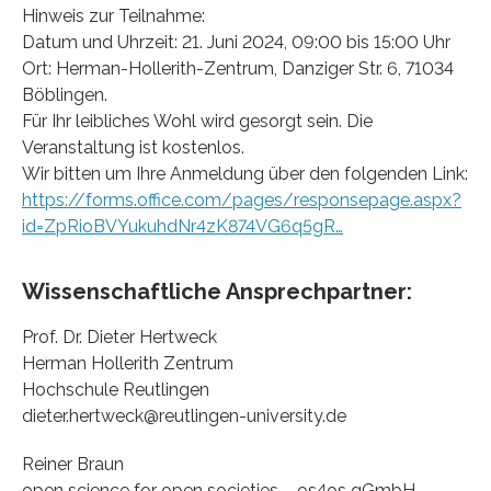
Hinweis zur Teilnahme:
Datum und Uhrzeit: 21. Juni 2024, 09:00 bis 15:00 Uhr
Ort: Herman-Hollerith-Zentrum, Danziger Str. 6, 71034
Böblingen.
Für Ihr leibliches Wohl wird gesorgt sein. Die
Veranstaltung ist kostenlos.
Wir bitten um Ihre Anmeldung über den folgenden Link:
https://forms.office.com/pages/responsepage.aspx?
id=ZpRioBVYukuhdNr4zK874VG6q5gR…
Wissenschaftliche Ansprechpartner:
Prof. Dr. Dieter Hertweck
Herman Hollerith Zentrum
Hochschule Reutlingen
dieter.hertweck@reutlingen-university.de
Reiner Braun
open science for open societies – os4os gGmbH