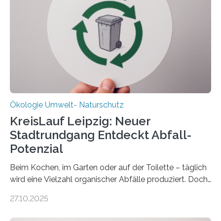
„DynaCom“: Die Deutsche Forschungsgemeinschaft
(DFG) fördert das Anfang 2019 gestartete
Forschungsprojekt an der Universität Oldenburg für
zwei weitere Jahre mit rund 1,2 Millionen Euro. „Wir
freuen uns sehr über…
Ökologie Umwelt- Naturschutz
KreisLauf Leipzig: Neuer
Stadtrundgang Entdeckt Abfall-
Potenzial
Beim Kochen, im Garten oder auf der Toilette – täglich
wird eine Vielzahl organischer Abfälle produziert. Doch
was oft als „Müll“ gilt, steckt voller Wertstoffe, die ihr
27.10.2025
Potenzial nur dann entfalten können, wenn sie in
Kreisläufe zurückgeführt werden. Wie das genau