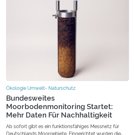
funktioniert und warum das auch für die nachhaltige
Veränderung der Wirtschaft wichtig ist, zeigt der vom
Deutschen Biomasseforschungszentrum und der
Stadtreinigung Leipzig konzipierte und am 24. Oktober
2025 offiziell eingeweihte Stadtrundgang „KreisLauf“. Er
ist ab sofort im Leipziger Stadtgebiet…
Ökologie Umwelt- Naturschutz
Bundesweites
Moorbodenmonitoring Startet:
Mehr Daten Für Nachhaltigkeit
Ab sofort gibt es ein funktionsfähiges Messnetz für
Deutschlands Moorgebiete. Eingerichtet wurden die