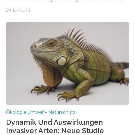
155 Messpunkte in Offenland und Wald in den
24.10.2025
vergangenen fünf Jahren von Wissenschaftlerinnen
und Wissenschaftlern des Thünen-Instituts. Am
heutigen Donnerstag übergeben sie ihren Bericht zur
Aufbauphase an den Auftraggeber, das
Bundesministerium für Landwirtschaft, Ernährung und
Heimat. Braunschweig/Eberswalde (23. Oktober 2025).
Ein Netz aus 155 Messstationen spannt sich neuerdings
über Deutschlands Moorböden. Eingerichtet wurden sie
in den vergangenen fünf Jahren von
Wissenschaftlerinnen und Wissenschaftlern des
Thünen-Instituts für Agrarklimaschutz…
Ökologie Umwelt- Naturschutz
Dynamik Und Auswirkungen
Invasiver Arten: Neue Studie