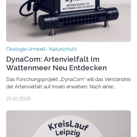
Ökologie Umwelt- Naturschutz
DynaCom: Artenvielfalt Im
Wattenmeer Neu Entdecken
Das Forschungsprojekt „DynaCom“ will das Verständnis
der Artenvielfalt auf Inseln erweitern. Nach einer
zehnjährigen Phase mit Experimenten und
29.10.2025
Beobachtungen im Wattenmeer ist nun eine große
Datenauswertung geplant. Forschende der Universität
Oldenburg befassen sich insbesondere damit, wie ein
Ökosystem gedeiht – und wie sich dieser Prozess
verlässlich prognostizieren lässt. Grünes Licht für