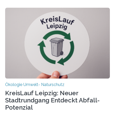
Beobachtungen im Wattenmeer ist nun eine große
Datenauswertung geplant. Forschende der Universität
Oldenburg befassen sich insbesondere damit, wie ein
Ökosystem gedeiht – und wie sich dieser Prozess
verlässlich prognostizieren lässt. Grünes Licht für
„DynaCom“: Die Deutsche Forschungsgemeinschaft
(DFG) fördert das Anfang 2019 gestartete
Forschungsprojekt an der Universität Oldenburg für
zwei weitere Jahre mit rund 1,2 Millionen Euro. „Wir
freuen uns sehr über…
Ökologie Umwelt- Naturschutz
KreisLauf Leipzig: Neuer
Stadtrundgang Entdeckt Abfall-
Potenzial