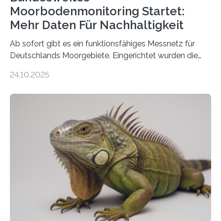
Moorbodenmonitoring Startet:
Mehr Daten Für Nachhaltigkeit
Ab sofort gibt es ein funktionsfähiges Messnetz für
Deutschlands Moorgebiete. Eingerichtet wurden die
155 Messpunkte in Offenland und Wald in den
24.10.2025
vergangenen fünf Jahren von Wissenschaftlerinnen
und Wissenschaftlern des Thünen-Instituts. Am
heutigen Donnerstag übergeben sie ihren Bericht zur
Aufbauphase an den Auftraggeber, das
Bundesministerium für Landwirtschaft, Ernährung und
Heimat. Braunschweig/Eberswalde (23. Oktober 2025).
Ein Netz aus 155 Messstationen spannt sich neuerdings
über Deutschlands Moorböden. Eingerichtet wurden sie
in den vergangenen fünf Jahren von
Wissenschaftlerinnen und Wissenschaftlern des
Thünen-Instituts für Agrarklimaschutz…