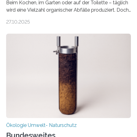
Beim Kochen, im Garten oder auf der Toilette – täglich
wird eine Vielzahl organischer Abfälle produziert. Doch
was oft als „Müll“ gilt, steckt voller Wertstoffe, die ihr
27.10.2025
Potenzial nur dann entfalten können, wenn sie in
Kreisläufe zurückgeführt werden. Wie das genau
funktioniert und warum das auch für die nachhaltige
Veränderung der Wirtschaft wichtig ist, zeigt der vom
Deutschen Biomasseforschungszentrum und der
Stadtreinigung Leipzig konzipierte und am 24. Oktober
2025 offiziell eingeweihte Stadtrundgang „KreisLauf“. Er
ist ab sofort im Leipziger Stadtgebiet…
Ökologie Umwelt- Naturschutz
Bundesweites