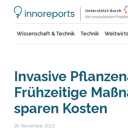
Wissenschaft & Technik
Informationstechnologie
Energie & Elektrotechnik
Unterstützt durch
das revolutionäre Proje
Wissenschaft & Technik
Technik
Weltwirts
Invasive Pflanzen
Frühzeitige Maß
sparen Kosten
26 November 2013