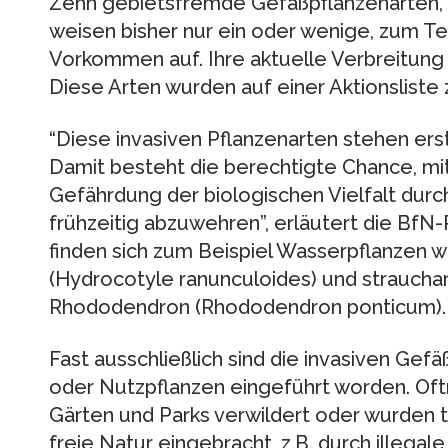
Zehn gebietsfremde Gefäßpflanzenarten, di
weisen bisher nur ein oder wenige, zum Te
Vorkommen auf. Ihre aktuelle Verbreitung g
Diese Arten wurden auf einer Aktionslist
“Diese invasiven Pflanzenarten stehen ers
Damit besteht die berechtigte Chance, mi
Gefährdung der biologischen Vielfalt durc
frühzeitig abzuwehren”, erläutert die BfN-P
finden sich zum Beispiel Wasserpflanzen 
(Hydrocotyle ranunculoides) und strauchar
Rhododendron (Rhododendron ponticum).
Fast ausschließlich sind die invasiven Gefä
oder Nutzpflanzen eingeführt worden. Oftm
Gärten und Parks verwildert oder wurden te
freie Natur eingebracht, z.B. durch illegal