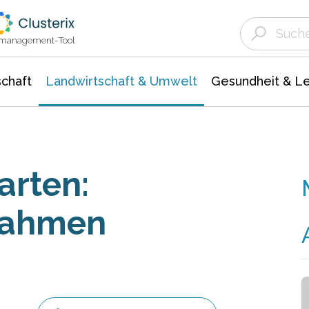
Landwirtschaft & Umwelt
Gesundheit &
Agrar- Forstwissenschaften
Unternehmensmeldungen
Biowissenschafte
Ökologie Umwelt- Naturschutz
ktmanagement-Tool
chaft
Landwirtschaft & Umwelt
Gesundheit & L
arten:
nahmen