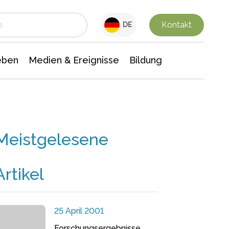
 Leben
Medien & Ereignisse
Interdisziplinäre Forschung
Veranstaltungsnachrichten
n Chemie
Gesellschaftswissenschaften
Kontakt
DE
eben
Medien & Ereignisse
Bildung
Meistgelesene
Artikel
25 April 2001
Forschungsergebnisse