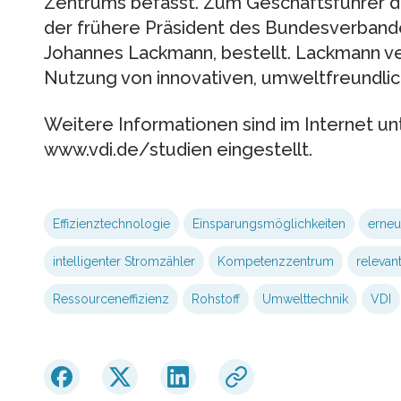
Zentrums befasst. Zum Geschäftsführer
der frühere Präsident des Bundesverband
Johannes Lackmann, bestellt. Lackmann ver
Nutzung von innovativen, umweltfreundli
Weitere Informationen sind im Internet 
www.vdi.de/studien eingestellt.
Effizienztechnologie
Einsparungsmöglichkeiten
erneu
intelligenter Stromzähler
Kompetenzzentrum
relevan
Ressourceneffizienz
Rohstoff
Umwelttechnik
VDI