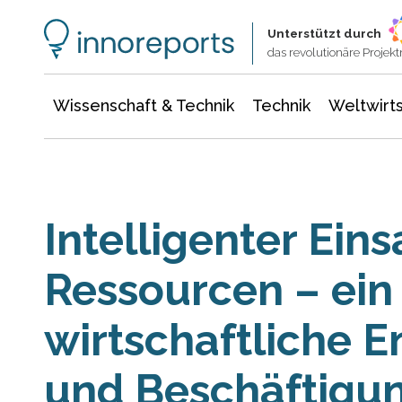
Wissenschaft & Technik
Informationstechnologie
Energie & Elektrotechnik
Unterstützt durch
das revolutionäre Proje
Wissenschaft & Technik
Technik
Weltwirts
Intelligenter Eins
Ressourcen – ein 
wirtschaftliche 
und Beschäftigu