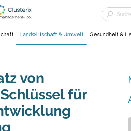
Landwirtschaft & Umwelt
Gesundheit &
Agrar- Forstwissenschaften
Unternehmensmeldungen
Biowissenschafte
Ökologie Umwelt- Naturschutz
ktmanagement-Tool
chaft
Landwirtschaft & Umwelt
Gesundheit & L
atz von
Schlüssel für
Entwicklung
ng