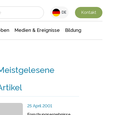
 Leben
Medien & Ereignisse
Interdisziplinäre Forschung
Veranstaltungsnachrichten
n Chemie
Gesellschaftswissenschaften
Kontakt
DE
eben
Medien & Ereignisse
Bildung
Meistgelesene
Artikel
25 April 2001
Forschungsergebnisse