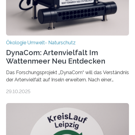
Ökologie Umwelt- Naturschutz
DynaCom: Artenvielfalt Im
Wattenmeer Neu Entdecken
Das Forschungsprojekt „DynaCom“ will das Verständnis
der Artenvielfalt auf Inseln erweitern. Nach einer
zehnjährigen Phase mit Experimenten und
29.10.2025
Beobachtungen im Wattenmeer ist nun eine große
Datenauswertung geplant. Forschende der Universität
Oldenburg befassen sich insbesondere damit, wie ein
Ökosystem gedeiht – und wie sich dieser Prozess
verlässlich prognostizieren lässt. Grünes Licht für
„DynaCom“: Die Deutsche Forschungsgemeinschaft