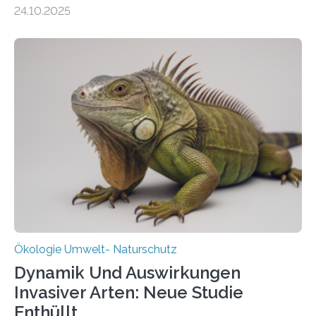
155 Messpunkte in Offenland und Wald in den
24.10.2025
vergangenen fünf Jahren von Wissenschaftlerinnen
und Wissenschaftlern des Thünen-Instituts. Am
heutigen Donnerstag übergeben sie ihren Bericht zur
Aufbauphase an den Auftraggeber, das
Bundesministerium für Landwirtschaft, Ernährung und
Heimat. Braunschweig/Eberswalde (23. Oktober 2025).
Ein Netz aus 155 Messstationen spannt sich neuerdings
über Deutschlands Moorböden. Eingerichtet wurden sie
in den vergangenen fünf Jahren von
Wissenschaftlerinnen und Wissenschaftlern des
Thünen-Instituts für Agrarklimaschutz…
Ökologie Umwelt- Naturschutz
Dynamik Und Auswirkungen
Invasiver Arten: Neue Studie
Enthüllt