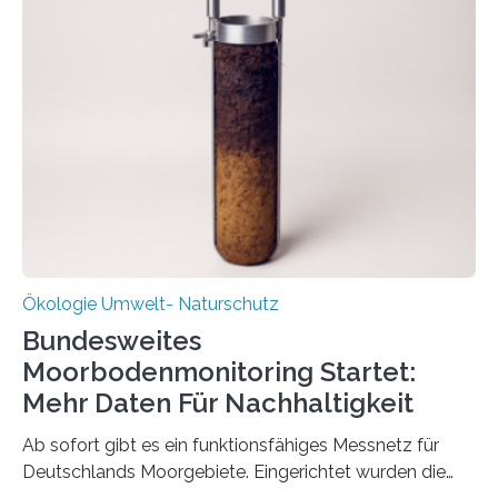
Veränderung der Wirtschaft wichtig ist, zeigt der vom
Deutschen Biomasseforschungszentrum und der
Stadtreinigung Leipzig konzipierte und am 24. Oktober
2025 offiziell eingeweihte Stadtrundgang „KreisLauf“. Er
ist ab sofort im Leipziger Stadtgebiet…
Ökologie Umwelt- Naturschutz
Bundesweites
Moorbodenmonitoring Startet:
Mehr Daten Für Nachhaltigkeit
Ab sofort gibt es ein funktionsfähiges Messnetz für
Deutschlands Moorgebiete. Eingerichtet wurden die