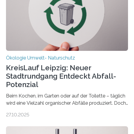
(DFG) fördert das Anfang 2019 gestartete
Forschungsprojekt an der Universität Oldenburg für
zwei weitere Jahre mit rund 1,2 Millionen Euro. „Wir
freuen uns sehr über…
Ökologie Umwelt- Naturschutz
KreisLauf Leipzig: Neuer
Stadtrundgang Entdeckt Abfall-
Potenzial
Beim Kochen, im Garten oder auf der Toilette – täglich
wird eine Vielzahl organischer Abfälle produziert. Doch
was oft als „Müll“ gilt, steckt voller Wertstoffe, die ihr
27.10.2025
Potenzial nur dann entfalten können, wenn sie in
Kreisläufe zurückgeführt werden. Wie das genau
funktioniert und warum das auch für die nachhaltige