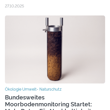
was oft als „Müll“ gilt, steckt voller Wertstoffe, die ihr
27.10.2025
Potenzial nur dann entfalten können, wenn sie in
Kreisläufe zurückgeführt werden. Wie das genau
funktioniert und warum das auch für die nachhaltige
Veränderung der Wirtschaft wichtig ist, zeigt der vom
Deutschen Biomasseforschungszentrum und der
Stadtreinigung Leipzig konzipierte und am 24. Oktober
2025 offiziell eingeweihte Stadtrundgang „KreisLauf“. Er
ist ab sofort im Leipziger Stadtgebiet…
Ökologie Umwelt- Naturschutz
Bundesweites
Moorbodenmonitoring Startet: