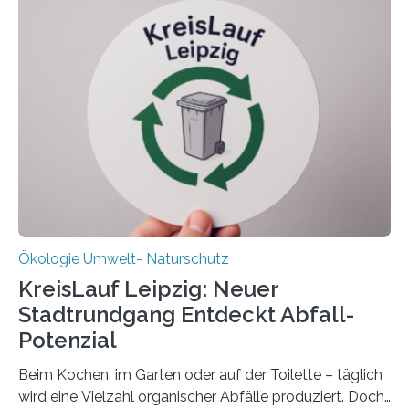
Oldenburg befassen sich insbesondere damit, wie ein
Ökosystem gedeiht – und wie sich dieser Prozess
verlässlich prognostizieren lässt. Grünes Licht für
„DynaCom“: Die Deutsche Forschungsgemeinschaft
(DFG) fördert das Anfang 2019 gestartete
Forschungsprojekt an der Universität Oldenburg für
zwei weitere Jahre mit rund 1,2 Millionen Euro. „Wir
freuen uns sehr über…
Ökologie Umwelt- Naturschutz
KreisLauf Leipzig: Neuer
Stadtrundgang Entdeckt Abfall-
Potenzial
Beim Kochen, im Garten oder auf der Toilette – täglich
wird eine Vielzahl organischer Abfälle produziert. Doch