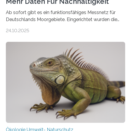
Mehr Daten Für Nachhaltigkeit
Ab sofort gibt es ein funktionsfähiges Messnetz für
Deutschlands Moorgebiete. Eingerichtet wurden die
155 Messpunkte in Offenland und Wald in den
24.10.2025
vergangenen fünf Jahren von Wissenschaftlerinnen
und Wissenschaftlern des Thünen-Instituts. Am
heutigen Donnerstag übergeben sie ihren Bericht zur
Aufbauphase an den Auftraggeber, das
Bundesministerium für Landwirtschaft, Ernährung und
Heimat. Braunschweig/Eberswalde (23. Oktober 2025).
Ein Netz aus 155 Messstationen spannt sich neuerdings
über Deutschlands Moorböden. Eingerichtet wurden sie
in den vergangenen fünf Jahren von
Wissenschaftlerinnen und Wissenschaftlern des
Thünen-Instituts für Agrarklimaschutz…
Ökologie Umwelt- Naturschutz