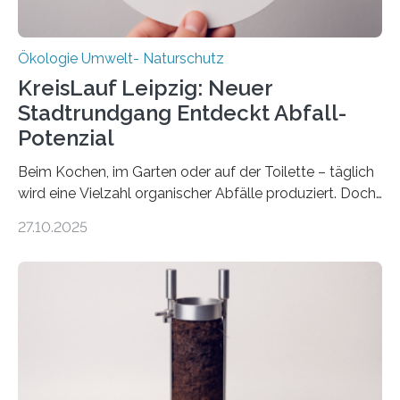
Ökologie Umwelt- Naturschutz
KreisLauf Leipzig: Neuer
Stadtrundgang Entdeckt Abfall-
Potenzial
Beim Kochen, im Garten oder auf der Toilette – täglich
wird eine Vielzahl organischer Abfälle produziert. Doch
was oft als „Müll“ gilt, steckt voller Wertstoffe, die ihr
27.10.2025
Potenzial nur dann entfalten können, wenn sie in
Kreisläufe zurückgeführt werden. Wie das genau
funktioniert und warum das auch für die nachhaltige
Veränderung der Wirtschaft wichtig ist, zeigt der vom
Deutschen Biomasseforschungszentrum und der
Stadtreinigung Leipzig konzipierte und am 24. Oktober
2025 offiziell eingeweihte Stadtrundgang „KreisLauf“. Er
ist ab sofort im Leipziger Stadtgebiet…