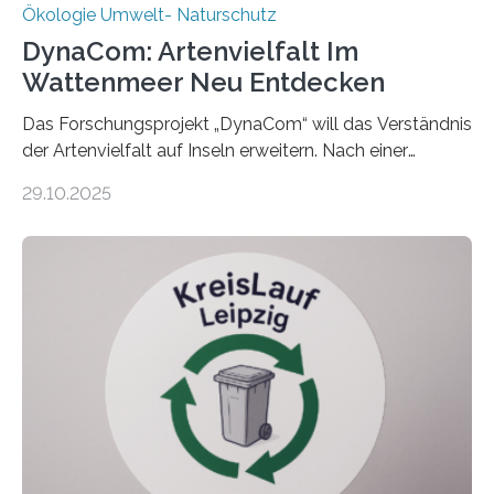
Ökologie Umwelt- Naturschutz
DynaCom: Artenvielfalt Im
Wattenmeer Neu Entdecken
Das Forschungsprojekt „DynaCom“ will das Verständnis
der Artenvielfalt auf Inseln erweitern. Nach einer
zehnjährigen Phase mit Experimenten und
29.10.2025
Beobachtungen im Wattenmeer ist nun eine große
Datenauswertung geplant. Forschende der Universität
Oldenburg befassen sich insbesondere damit, wie ein
Ökosystem gedeiht – und wie sich dieser Prozess
verlässlich prognostizieren lässt. Grünes Licht für
„DynaCom“: Die Deutsche Forschungsgemeinschaft
(DFG) fördert das Anfang 2019 gestartete
Forschungsprojekt an der Universität Oldenburg für
zwei weitere Jahre mit rund 1,2 Millionen Euro. „Wir
freuen uns sehr über…