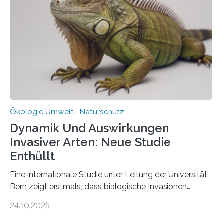
Heimat. Braunschweig/Eberswalde (23. Oktober 2025).
Ein Netz aus 155 Messstationen spannt sich neuerdings
über Deutschlands Moorböden. Eingerichtet wurden sie
in den vergangenen fünf Jahren von
Wissenschaftlerinnen und Wissenschaftlern des
Thünen-Instituts für Agrarklimaschutz…
Ökologie Umwelt- Naturschutz
Dynamik Und Auswirkungen
Invasiver Arten: Neue Studie
Enthüllt
Eine internationale Studie unter Leitung der Universität
Bern zeigt erstmals, dass biologische Invasionen
Ökosysteme nicht auf einheitliche Weise verändern.
24.10.2025
Einige Auswirkungen, insbesondere der durch invasive