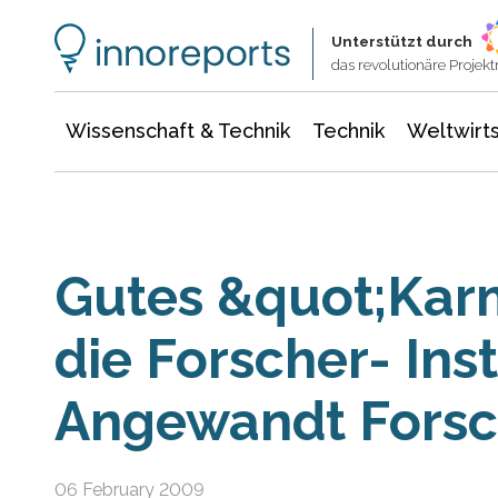
Wissenschaft & Technik
Informationstechnologie
Energie & Elektrotechnik
Unterstützt durch
das revolutionäre Proje
Wissenschaft & Technik
Technik
Weltwirts
Gutes &quot;Kar
die Forscher- Inst
Angewandt Fors
06 February 2009