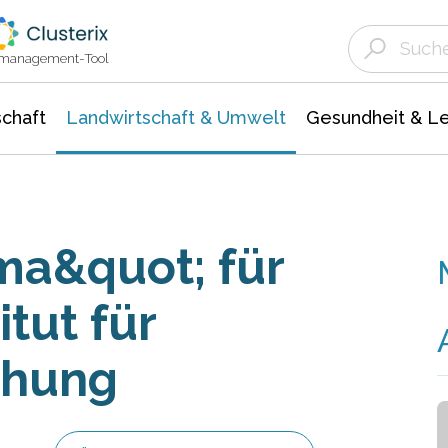
Landwirtschaft & Umwelt
Gesundheit &
Agrar- Forstwissenschaften
Unternehmensmeldungen
Biowissenschafte
Ökologie Umwelt- Naturschutz
ktmanagement-Tool
chaft
Landwirtschaft & Umwelt
Gesundheit & L
ma&quot; für
itut für
chung