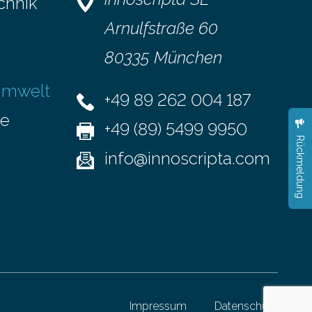
chnik
neuerdings
gehandelt werden sollte und wann eine
en.
kontinuierliche Überwachung sinnvoller
Arnulfstraße 60
en
ist. Biologische Invasionen treten auf,
80335 München
n
wenn nicht…
Umwelt
-Instituts
+49 89 262 004 187
se
+49 (89) 5499 9950
Rückmeldung
info@innoscripta.com
Impressum
Datenschutz