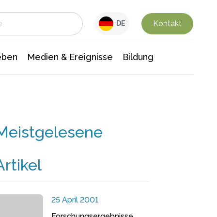
 Leben
Medien & Ereignisse
Interdisziplinäre Forschung
Veranstaltungsnachrichten
n Chemie
Gesellschaftswissenschaften
Kontakt
DE
eben
Medien & Ereignisse
Bildung
Meistgelesene
Artikel
25 April 2001
Forschungsergebnisse