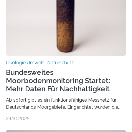
Stadtreinigung Leipzig konzipierte und am 24. Oktober
2025 offiziell eingeweihte Stadtrundgang „KreisLauf“. Er
ist ab sofort im Leipziger Stadtgebiet…
Ökologie Umwelt- Naturschutz
Bundesweites
Moorbodenmonitoring Startet:
Mehr Daten Für Nachhaltigkeit
Ab sofort gibt es ein funktionsfähiges Messnetz für
Deutschlands Moorgebiete. Eingerichtet wurden die
155 Messpunkte in Offenland und Wald in den
24.10.2025
vergangenen fünf Jahren von Wissenschaftlerinnen
und Wissenschaftlern des Thünen-Instituts. Am