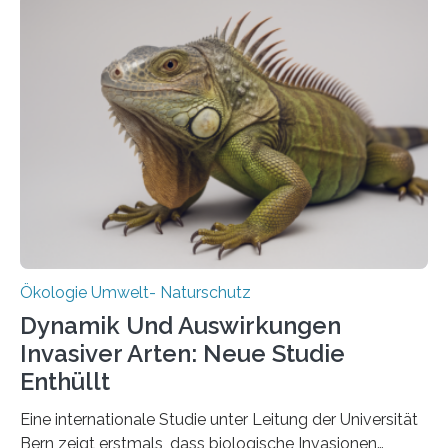
heutigen Donnerstag übergeben sie ihren Bericht zur
Aufbauphase an den Auftraggeber, das
Bundesministerium für Landwirtschaft, Ernährung und
Heimat. Braunschweig/Eberswalde (23. Oktober 2025).
Ein Netz aus 155 Messstationen spannt sich neuerdings
über Deutschlands Moorböden. Eingerichtet wurden sie
in den vergangenen fünf Jahren von
Wissenschaftlerinnen und Wissenschaftlern des
Thünen-Instituts für Agrarklimaschutz…
Ökologie Umwelt- Naturschutz
Dynamik Und Auswirkungen
Invasiver Arten: Neue Studie
Enthüllt
Eine internationale Studie unter Leitung der Universität
Bern zeigt erstmals, dass biologische Invasionen