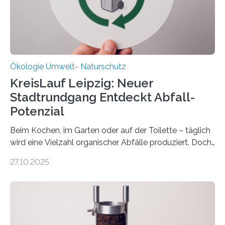
freuen uns sehr über…
Ökologie Umwelt- Naturschutz
KreisLauf Leipzig: Neuer
Stadtrundgang Entdeckt Abfall-
Potenzial
Beim Kochen, im Garten oder auf der Toilette – täglich
wird eine Vielzahl organischer Abfälle produziert. Doch
was oft als „Müll“ gilt, steckt voller Wertstoffe, die ihr
27.10.2025
Potenzial nur dann entfalten können, wenn sie in
Kreisläufe zurückgeführt werden. Wie das genau
funktioniert und warum das auch für die nachhaltige
Veränderung der Wirtschaft wichtig ist, zeigt der vom
Deutschen Biomasseforschungszentrum und der