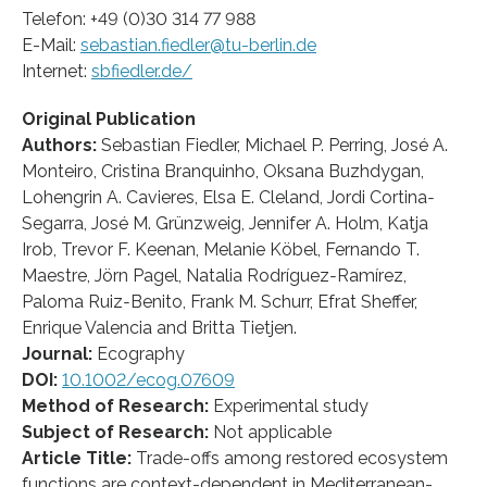
Telefon: +49 (0)30 314 77 988
E-Mail:
sebastian.fiedler@tu-berlin.de
Internet:
sbfiedler.de/
Original Publication
Authors:
Sebastian Fiedler, Michael P. Perring, José A.
Monteiro, Cristina Branquinho, Oksana Buzhdygan,
Lohengrin A. Cavieres, Elsa E. Cleland, Jordi Cortina‐
Segarra, José M. Grünzweig, Jennifer A. Holm, Katja
Irob, Trevor F. Keenan, Melanie Köbel, Fernando T.
Maestre, Jörn Pagel, Natalia Rodríguez‐Ramírez,
Paloma Ruiz‐Benito, Frank M. Schurr, Efrat Sheffer,
Enrique Valencia and Britta Tietjen.
Journal:
Ecography
DOI:
10.1002/ecog.07609
Method of Research:
Experimental study
Subject of Research:
Not applicable
Article Title:
Trade-offs among restored ecosystem
functions are context-dependent in Mediterranean-