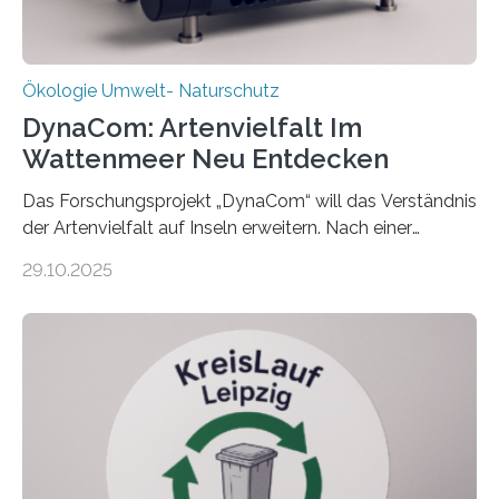
Ökologie Umwelt- Naturschutz
DynaCom: Artenvielfalt Im
Wattenmeer Neu Entdecken
Das Forschungsprojekt „DynaCom“ will das Verständnis
der Artenvielfalt auf Inseln erweitern. Nach einer
zehnjährigen Phase mit Experimenten und
29.10.2025
Beobachtungen im Wattenmeer ist nun eine große
Datenauswertung geplant. Forschende der Universität
Oldenburg befassen sich insbesondere damit, wie ein
Ökosystem gedeiht – und wie sich dieser Prozess
verlässlich prognostizieren lässt. Grünes Licht für
„DynaCom“: Die Deutsche Forschungsgemeinschaft
(DFG) fördert das Anfang 2019 gestartete
Forschungsprojekt an der Universität Oldenburg für
zwei weitere Jahre mit rund 1,2 Millionen Euro. „Wir