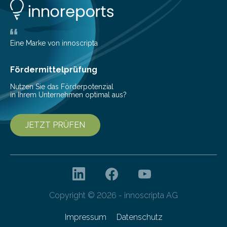
zunehmender Dauer der Invasionen oft ab. Die
Ergebnisse könnten bei der Entscheidung helfen, wann
schnell gehandelt werden sollte und wann eine
kontinuierliche Überwachung sinnvoller ist. Biologische
Eine Marke von innoscripta
Invasionen treten auf, wenn nicht…
Fördermittelprüfung
Nutzen Sie das Förderpotenzial
in Ihrem Unternehmen optimal aus?
JETZT PRÜFEN
Copyright © 2026 - innoscripta AG
Impressum
Datenschutz