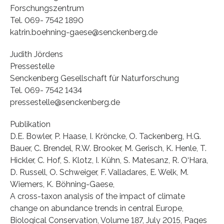
Forschungszentrum
Tel. 069- 7542 1890
katrin.boehning-gaese@senckenberg.de
Judith Jördens
Pressestelle
Senckenberg Gesellschaft für Naturforschung
Tel. 069- 7542 1434
pressestelle@senckenberg.de
Publikation
D.E. Bowler, P. Haase, I. Kröncke, O. Tackenberg, H.G.
Bauer, C. Brendel, R.W. Brooker, M. Gerisch, K. Henle, T.
Hickler, C. Hof, S. Klotz, I. Kühn, S. Matesanz, R. O‘Hara,
D. Russell, O. Schweiger, F. Valladares, E. Welk, M.
Wiemers, K. Böhning-Gaese,
A cross-taxon analysis of the impact of climate
change on abundance trends in central Europe,
Biological Conservation, Volume 187, July 2015, Pages