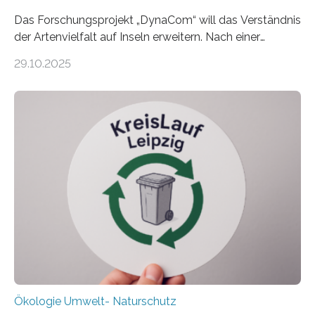
Das Forschungsprojekt „DynaCom“ will das Verständnis
der Artenvielfalt auf Inseln erweitern. Nach einer
zehnjährigen Phase mit Experimenten und
29.10.2025
Beobachtungen im Wattenmeer ist nun eine große
Datenauswertung geplant. Forschende der Universität
Oldenburg befassen sich insbesondere damit, wie ein
Ökosystem gedeiht – und wie sich dieser Prozess
verlässlich prognostizieren lässt. Grünes Licht für
„DynaCom“: Die Deutsche Forschungsgemeinschaft
(DFG) fördert das Anfang 2019 gestartete
Forschungsprojekt an der Universität Oldenburg für
zwei weitere Jahre mit rund 1,2 Millionen Euro. „Wir
freuen uns sehr über…
Ökologie Umwelt- Naturschutz