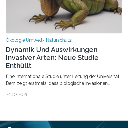
in den vergangenen fünf Jahren von
Wissenschaftlerinnen und Wissenschaftlern des
Thünen-Instituts für Agrarklimaschutz…
Ökologie Umwelt- Naturschutz
Dynamik Und Auswirkungen
Invasiver Arten: Neue Studie
Enthüllt
Eine internationale Studie unter Leitung der Universität
Bern zeigt erstmals, dass biologische Invasionen
Ökosysteme nicht auf einheitliche Weise verändern.
24.10.2025
Einige Auswirkungen, insbesondere der durch invasive
Arten verursachte Verlust einheimischer
Pflanzenvielfalt, sind anhaltend und verstärken sich mit
der Zeit. Andere Auswirkungen, wie etwa Änderungen
des Nährstoffgehalts im Boden, klingen mit