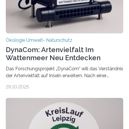
Ökologie Umwelt- Naturschutz
DynaCom: Artenvielfalt Im
Wattenmeer Neu Entdecken
Das Forschungsprojekt „DynaCom“ will das Verständnis
der Artenvielfalt auf Inseln erweitern. Nach einer
zehnjährigen Phase mit Experimenten und
29.10.2025
Beobachtungen im Wattenmeer ist nun eine große
Datenauswertung geplant. Forschende der Universität
Oldenburg befassen sich insbesondere damit, wie ein
Ökosystem gedeiht – und wie sich dieser Prozess
verlässlich prognostizieren lässt. Grünes Licht für
„DynaCom“: Die Deutsche Forschungsgemeinschaft