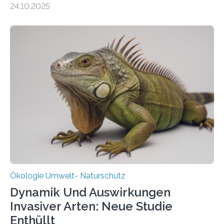
24.10.2025
vergangenen fünf Jahren von Wissenschaftlerinnen
und Wissenschaftlern des Thünen-Instituts. Am
heutigen Donnerstag übergeben sie ihren Bericht zur
Aufbauphase an den Auftraggeber, das
Bundesministerium für Landwirtschaft, Ernährung und
Heimat. Braunschweig/Eberswalde (23. Oktober 2025).
Ein Netz aus 155 Messstationen spannt sich neuerdings
über Deutschlands Moorböden. Eingerichtet wurden sie
in den vergangenen fünf Jahren von
Wissenschaftlerinnen und Wissenschaftlern des
Thünen-Instituts für Agrarklimaschutz…
Ökologie Umwelt- Naturschutz
Dynamik Und Auswirkungen
Invasiver Arten: Neue Studie
Enthüllt