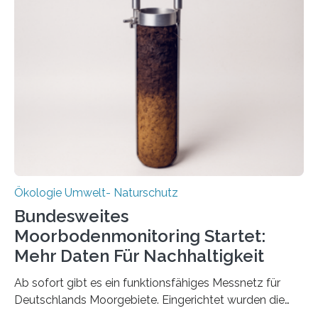
Veränderung der Wirtschaft wichtig ist, zeigt der vom
Deutschen Biomasseforschungszentrum und der
Stadtreinigung Leipzig konzipierte und am 24. Oktober
2025 offiziell eingeweihte Stadtrundgang „KreisLauf“. Er
ist ab sofort im Leipziger Stadtgebiet…
Ökologie Umwelt- Naturschutz
Bundesweites
Moorbodenmonitoring Startet:
Mehr Daten Für Nachhaltigkeit
Ab sofort gibt es ein funktionsfähiges Messnetz für
Deutschlands Moorgebiete. Eingerichtet wurden die
155 Messpunkte in Offenland und Wald in den