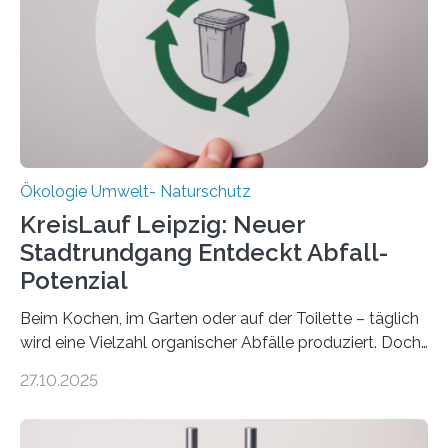
(DFG) fördert das Anfang 2019 gestartete
Forschungsprojekt an der Universität Oldenburg für
zwei weitere Jahre mit rund 1,2 Millionen Euro. „Wir
freuen uns sehr über…
Ökologie Umwelt- Naturschutz
KreisLauf Leipzig: Neuer
Stadtrundgang Entdeckt Abfall-
Potenzial
Beim Kochen, im Garten oder auf der Toilette – täglich
wird eine Vielzahl organischer Abfälle produziert. Doch
was oft als „Müll“ gilt, steckt voller Wertstoffe, die ihr
27.10.2025
Potenzial nur dann entfalten können, wenn sie in
Kreisläufe zurückgeführt werden. Wie das genau
funktioniert und warum das auch für die nachhaltige