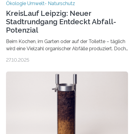
Ökologie Umwelt- Naturschutz
KreisLauf Leipzig: Neuer
Stadtrundgang Entdeckt Abfall-
Potenzial
Beim Kochen, im Garten oder auf der Toilette – täglich
wird eine Vielzahl organischer Abfälle produziert. Doch
was oft als „Müll“ gilt, steckt voller Wertstoffe, die ihr
27.10.2025
Potenzial nur dann entfalten können, wenn sie in
Kreisläufe zurückgeführt werden. Wie das genau
funktioniert und warum das auch für die nachhaltige
Veränderung der Wirtschaft wichtig ist, zeigt der vom
Deutschen Biomasseforschungszentrum und der
Stadtreinigung Leipzig konzipierte und am 24. Oktober
2025 offiziell eingeweihte Stadtrundgang „KreisLauf“. Er
ist ab sofort im Leipziger Stadtgebiet…