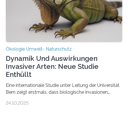
über Deutschlands Moorböden. Eingerichtet wurden sie
in den vergangenen fünf Jahren von
Wissenschaftlerinnen und Wissenschaftlern des
Thünen-Instituts für Agrarklimaschutz…
Ökologie Umwelt- Naturschutz
Dynamik Und Auswirkungen
Invasiver Arten: Neue Studie
Enthüllt
Eine internationale Studie unter Leitung der Universität
Bern zeigt erstmals, dass biologische Invasionen
Ökosysteme nicht auf einheitliche Weise verändern.
24.10.2025
Einige Auswirkungen, insbesondere der durch invasive
Arten verursachte Verlust einheimischer
Pflanzenvielfalt, sind anhaltend und verstärken sich mit
der Zeit. Andere Auswirkungen, wie etwa Änderungen