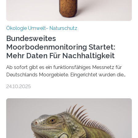
Ökologie Umwelt- Naturschutz
Bundesweites
Moorbodenmonitoring Startet:
Mehr Daten Für Nachhaltigkeit
Ab sofort gibt es ein funktionsfähiges Messnetz für
Deutschlands Moorgebiete. Eingerichtet wurden die
155 Messpunkte in Offenland und Wald in den
24.10.2025
vergangenen fünf Jahren von Wissenschaftlerinnen
und Wissenschaftlern des Thünen-Instituts. Am
heutigen Donnerstag übergeben sie ihren Bericht zur
Aufbauphase an den Auftraggeber, das
Bundesministerium für Landwirtschaft, Ernährung und
Heimat. Braunschweig/Eberswalde (23. Oktober 2025).
Ein Netz aus 155 Messstationen spannt sich neuerdings