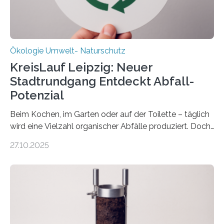
Ökologie Umwelt- Naturschutz
KreisLauf Leipzig: Neuer
Stadtrundgang Entdeckt Abfall-
Potenzial
Beim Kochen, im Garten oder auf der Toilette – täglich
wird eine Vielzahl organischer Abfälle produziert. Doch
was oft als „Müll“ gilt, steckt voller Wertstoffe, die ihr
27.10.2025
Potenzial nur dann entfalten können, wenn sie in
Kreisläufe zurückgeführt werden. Wie das genau
funktioniert und warum das auch für die nachhaltige
Veränderung der Wirtschaft wichtig ist, zeigt der vom
Deutschen Biomasseforschungszentrum und der
Stadtreinigung Leipzig konzipierte und am 24. Oktober
2025 offiziell eingeweihte Stadtrundgang „KreisLauf“. Er