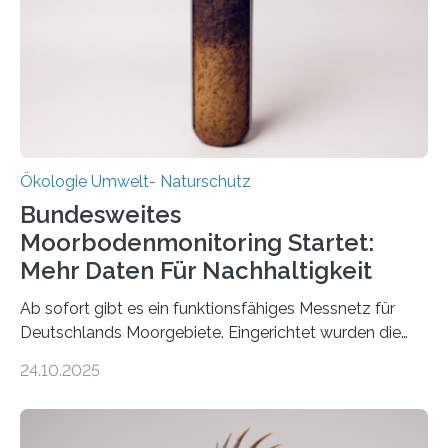
ist ab sofort im Leipziger Stadtgebiet…
Ökologie Umwelt- Naturschutz
Bundesweites
Moorbodenmonitoring Startet:
Mehr Daten Für Nachhaltigkeit
Ab sofort gibt es ein funktionsfähiges Messnetz für
Deutschlands Moorgebiete. Eingerichtet wurden die
155 Messpunkte in Offenland und Wald in den
24.10.2025
vergangenen fünf Jahren von Wissenschaftlerinnen
und Wissenschaftlern des Thünen-Instituts. Am
heutigen Donnerstag übergeben sie ihren Bericht zur