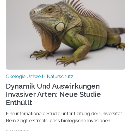
Aufbauphase an den Auftraggeber, das
Bundesministerium für Landwirtschaft, Ernährung und
Heimat. Braunschweig/Eberswalde (23. Oktober 2025).
Ein Netz aus 155 Messstationen spannt sich neuerdings
über Deutschlands Moorböden. Eingerichtet wurden sie
in den vergangenen fünf Jahren von
Wissenschaftlerinnen und Wissenschaftlern des
Thünen-Instituts für Agrarklimaschutz…
Ökologie Umwelt- Naturschutz
Dynamik Und Auswirkungen
Invasiver Arten: Neue Studie
Enthüllt
Eine internationale Studie unter Leitung der Universität
Bern zeigt erstmals, dass biologische Invasionen
Ökosysteme nicht auf einheitliche Weise verändern.