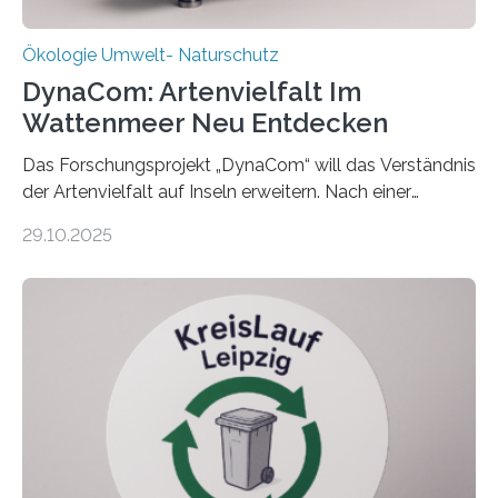
Ökologie Umwelt- Naturschutz
DynaCom: Artenvielfalt Im
Wattenmeer Neu Entdecken
Das Forschungsprojekt „DynaCom“ will das Verständnis
der Artenvielfalt auf Inseln erweitern. Nach einer
zehnjährigen Phase mit Experimenten und
29.10.2025
Beobachtungen im Wattenmeer ist nun eine große
Datenauswertung geplant. Forschende der Universität
Oldenburg befassen sich insbesondere damit, wie ein
Ökosystem gedeiht – und wie sich dieser Prozess
verlässlich prognostizieren lässt. Grünes Licht für
„DynaCom“: Die Deutsche Forschungsgemeinschaft
(DFG) fördert das Anfang 2019 gestartete
Forschungsprojekt an der Universität Oldenburg für
zwei weitere Jahre mit rund 1,2 Millionen Euro. „Wir
freuen uns sehr über…