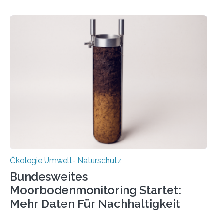
Potenzial nur dann entfalten können, wenn sie in
Kreisläufe zurückgeführt werden. Wie das genau
funktioniert und warum das auch für die nachhaltige
Veränderung der Wirtschaft wichtig ist, zeigt der vom
Deutschen Biomasseforschungszentrum und der
Stadtreinigung Leipzig konzipierte und am 24. Oktober
2025 offiziell eingeweihte Stadtrundgang „KreisLauf“. Er
ist ab sofort im Leipziger Stadtgebiet…
Ökologie Umwelt- Naturschutz
Bundesweites
Moorbodenmonitoring Startet:
Mehr Daten Für Nachhaltigkeit