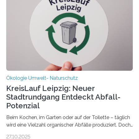
verlässlich prognostizieren lässt. Grünes Licht für
„DynaCom“: Die Deutsche Forschungsgemeinschaft
(DFG) fördert das Anfang 2019 gestartete
Forschungsprojekt an der Universität Oldenburg für
zwei weitere Jahre mit rund 1,2 Millionen Euro. „Wir
freuen uns sehr über…
Ökologie Umwelt- Naturschutz
KreisLauf Leipzig: Neuer
Stadtrundgang Entdeckt Abfall-
Potenzial
Beim Kochen, im Garten oder auf der Toilette – täglich
wird eine Vielzahl organischer Abfälle produziert. Doch
was oft als „Müll“ gilt, steckt voller Wertstoffe, die ihr
27.10.2025