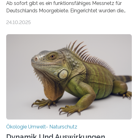
Ab sofort gibt es ein funktionsfähiges Messnetz für
Deutschlands Moorgebiete. Eingerichtet wurden die
155 Messpunkte in Offenland und Wald in den
24.10.2025
vergangenen fünf Jahren von Wissenschaftlerinnen
und Wissenschaftlern des Thünen-Instituts. Am
heutigen Donnerstag übergeben sie ihren Bericht zur
Aufbauphase an den Auftraggeber, das
Bundesministerium für Landwirtschaft, Ernährung und
Heimat. Braunschweig/Eberswalde (23. Oktober 2025).
Ein Netz aus 155 Messstationen spannt sich neuerdings
über Deutschlands Moorböden. Eingerichtet wurden sie
in den vergangenen fünf Jahren von
Wissenschaftlerinnen und Wissenschaftlern des
Thünen-Instituts für Agrarklimaschutz…
Ökologie Umwelt- Naturschutz
Dynamik Und Auswirkungen