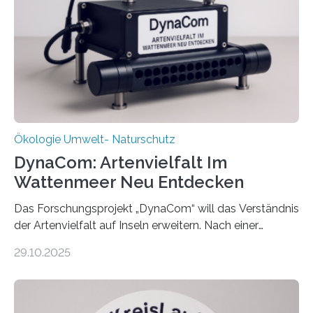
Ökologie Umwelt- Naturschutz
DynaCom: Artenvielfalt Im
Wattenmeer Neu Entdecken
Das Forschungsprojekt „DynaCom“ will das Verständnis
der Artenvielfalt auf Inseln erweitern. Nach einer
zehnjährigen Phase mit Experimenten und
29.10.2025
Beobachtungen im Wattenmeer ist nun eine große
Datenauswertung geplant. Forschende der Universität
Oldenburg befassen sich insbesondere damit, wie ein
Ökosystem gedeiht – und wie sich dieser Prozess