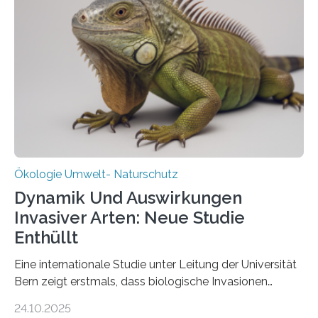
Bundesministerium für Landwirtschaft, Ernährung und
Heimat. Braunschweig/Eberswalde (23. Oktober 2025).
Ein Netz aus 155 Messstationen spannt sich neuerdings
über Deutschlands Moorböden. Eingerichtet wurden sie
in den vergangenen fünf Jahren von
Wissenschaftlerinnen und Wissenschaftlern des
Thünen-Instituts für Agrarklimaschutz…
Ökologie Umwelt- Naturschutz
Dynamik Und Auswirkungen
Invasiver Arten: Neue Studie
Enthüllt
Eine internationale Studie unter Leitung der Universität
Bern zeigt erstmals, dass biologische Invasionen
Ökosysteme nicht auf einheitliche Weise verändern.
24.10.2025
Einige Auswirkungen, insbesondere der durch invasive