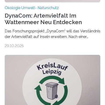
Ökologie Umwelt- Naturschutz
DynaCom: Artenvielfalt Im
Wattenmeer Neu Entdecken
Das Forschungsprojekt „DynaCom“ will das Verständnis
der Artenvielfalt auf Inseln erweitern. Nach einer
zehnjährigen Phase mit Experimenten und
29.10.2025
Beobachtungen im Wattenmeer ist nun eine große
Datenauswertung geplant. Forschende der Universität
Oldenburg befassen sich insbesondere damit, wie ein
Ökosystem gedeiht – und wie sich dieser Prozess
verlässlich prognostizieren lässt. Grünes Licht für
„DynaCom“: Die Deutsche Forschungsgemeinschaft
(DFG) fördert das Anfang 2019 gestartete
Forschungsprojekt an der Universität Oldenburg für
zwei weitere Jahre mit rund 1,2 Millionen Euro. „Wir
freuen uns sehr über…