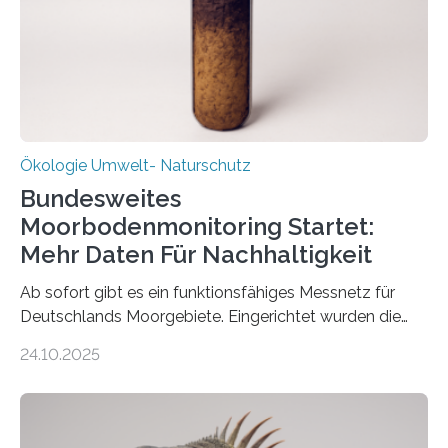
ist ab sofort im Leipziger Stadtgebiet…
Ökologie Umwelt- Naturschutz
Bundesweites
Moorbodenmonitoring Startet:
Mehr Daten Für Nachhaltigkeit
Ab sofort gibt es ein funktionsfähiges Messnetz für
Deutschlands Moorgebiete. Eingerichtet wurden die
155 Messpunkte in Offenland und Wald in den
24.10.2025
vergangenen fünf Jahren von Wissenschaftlerinnen
und Wissenschaftlern des Thünen-Instituts. Am
heutigen Donnerstag übergeben sie ihren Bericht zur
Aufbauphase an den Auftraggeber, das