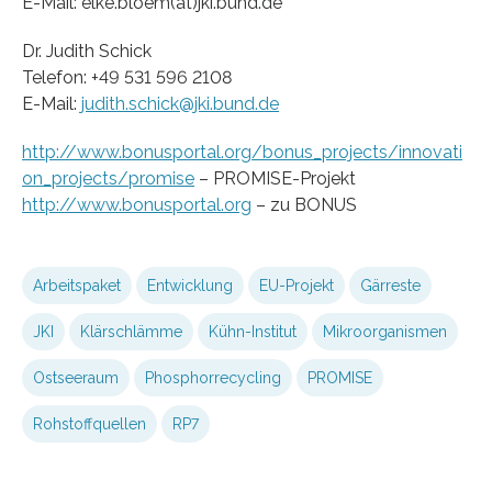
E-Mail: elke.bloem(at)jki.bund.de
Dr. Judith Schick
Telefon: +49 531 596 2108
E-Mail:
judith.schick@jki.bund.de
http://www.bonusportal.org/bonus_projects/innovati
on_projects/promise
– PROMISE-Projekt
http://www.bonusportal.org
– zu BONUS
Arbeitspaket
Entwicklung
EU-Projekt
Gärreste
JKI
Klärschlämme
Kühn-Institut
Mikroorganismen
Ostseeraum
Phosphorrecycling
PROMISE
Rohstoffquellen
RP7