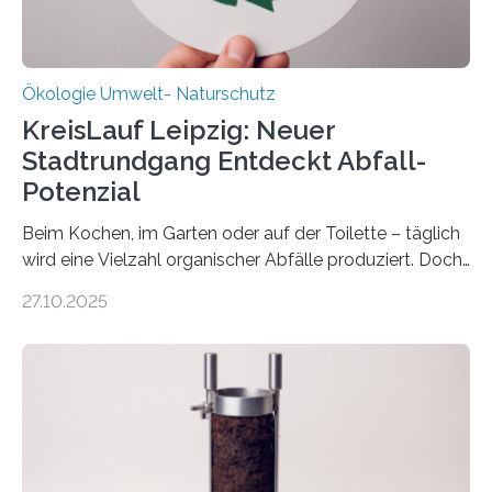
Ökologie Umwelt- Naturschutz
KreisLauf Leipzig: Neuer
Stadtrundgang Entdeckt Abfall-
Potenzial
Beim Kochen, im Garten oder auf der Toilette – täglich
wird eine Vielzahl organischer Abfälle produziert. Doch
was oft als „Müll“ gilt, steckt voller Wertstoffe, die ihr
27.10.2025
Potenzial nur dann entfalten können, wenn sie in
Kreisläufe zurückgeführt werden. Wie das genau
funktioniert und warum das auch für die nachhaltige
Veränderung der Wirtschaft wichtig ist, zeigt der vom
Deutschen Biomasseforschungszentrum und der
Stadtreinigung Leipzig konzipierte und am 24. Oktober
2025 offiziell eingeweihte Stadtrundgang „KreisLauf“. Er