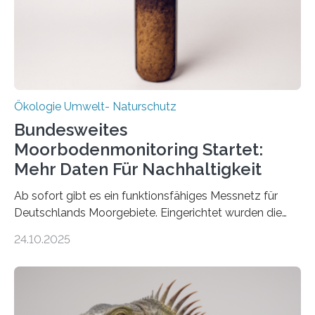
Ökologie Umwelt- Naturschutz
Bundesweites
Moorbodenmonitoring Startet:
Mehr Daten Für Nachhaltigkeit
Ab sofort gibt es ein funktionsfähiges Messnetz für
Deutschlands Moorgebiete. Eingerichtet wurden die
155 Messpunkte in Offenland und Wald in den
24.10.2025
vergangenen fünf Jahren von Wissenschaftlerinnen
und Wissenschaftlern des Thünen-Instituts. Am
heutigen Donnerstag übergeben sie ihren Bericht zur
Aufbauphase an den Auftraggeber, das
Bundesministerium für Landwirtschaft, Ernährung und