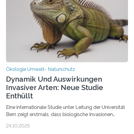
Heimat. Braunschweig/Eberswalde (23. Oktober 2025).
Ein Netz aus 155 Messstationen spannt sich neuerdings
über Deutschlands Moorböden. Eingerichtet wurden sie
in den vergangenen fünf Jahren von
Wissenschaftlerinnen und Wissenschaftlern des
Thünen-Instituts für Agrarklimaschutz…
Ökologie Umwelt- Naturschutz
Dynamik Und Auswirkungen
Invasiver Arten: Neue Studie
Enthüllt
Eine internationale Studie unter Leitung der Universität
Bern zeigt erstmals, dass biologische Invasionen
Ökosysteme nicht auf einheitliche Weise verändern.
24.10.2025
Einige Auswirkungen, insbesondere der durch invasive