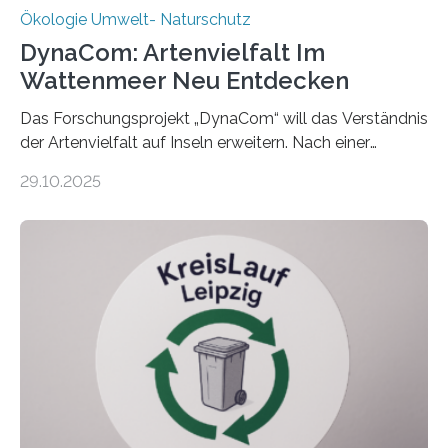
Ökologie Umwelt- Naturschutz
DynaCom: Artenvielfalt Im
Wattenmeer Neu Entdecken
Das Forschungsprojekt „DynaCom“ will das Verständnis
der Artenvielfalt auf Inseln erweitern. Nach einer
zehnjährigen Phase mit Experimenten und
29.10.2025
Beobachtungen im Wattenmeer ist nun eine große
Datenauswertung geplant. Forschende der Universität
Oldenburg befassen sich insbesondere damit, wie ein
Ökosystem gedeiht – und wie sich dieser Prozess
verlässlich prognostizieren lässt. Grünes Licht für
„DynaCom“: Die Deutsche Forschungsgemeinschaft
(DFG) fördert das Anfang 2019 gestartete
Forschungsprojekt an der Universität Oldenburg für
zwei weitere Jahre mit rund 1,2 Millionen Euro. „Wir
freuen uns sehr über…