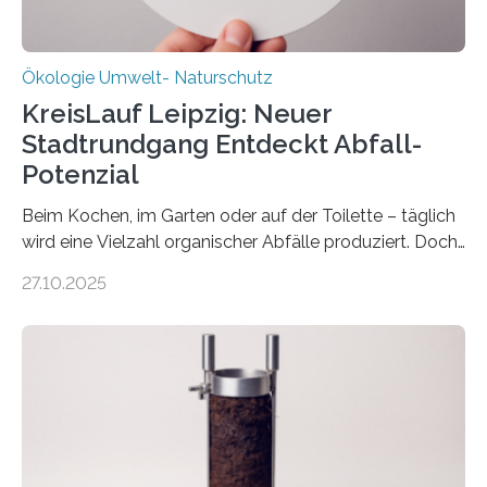
Ökologie Umwelt- Naturschutz
KreisLauf Leipzig: Neuer
Stadtrundgang Entdeckt Abfall-
Potenzial
Beim Kochen, im Garten oder auf der Toilette – täglich
wird eine Vielzahl organischer Abfälle produziert. Doch
was oft als „Müll“ gilt, steckt voller Wertstoffe, die ihr
27.10.2025
Potenzial nur dann entfalten können, wenn sie in
Kreisläufe zurückgeführt werden. Wie das genau
funktioniert und warum das auch für die nachhaltige
Veränderung der Wirtschaft wichtig ist, zeigt der vom
Deutschen Biomasseforschungszentrum und der
Stadtreinigung Leipzig konzipierte und am 24. Oktober
2025 offiziell eingeweihte Stadtrundgang „KreisLauf“. Er
ist ab sofort im Leipziger Stadtgebiet…