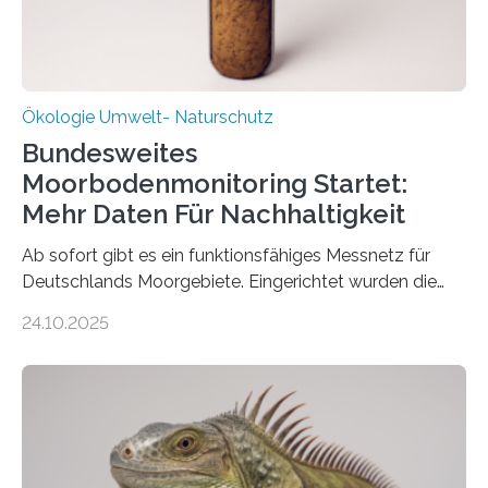
Ökologie Umwelt- Naturschutz
Bundesweites
Moorbodenmonitoring Startet:
Mehr Daten Für Nachhaltigkeit
Ab sofort gibt es ein funktionsfähiges Messnetz für
Deutschlands Moorgebiete. Eingerichtet wurden die
155 Messpunkte in Offenland und Wald in den
24.10.2025
vergangenen fünf Jahren von Wissenschaftlerinnen
und Wissenschaftlern des Thünen-Instituts. Am
heutigen Donnerstag übergeben sie ihren Bericht zur
Aufbauphase an den Auftraggeber, das
Bundesministerium für Landwirtschaft, Ernährung und
Heimat. Braunschweig/Eberswalde (23. Oktober 2025).