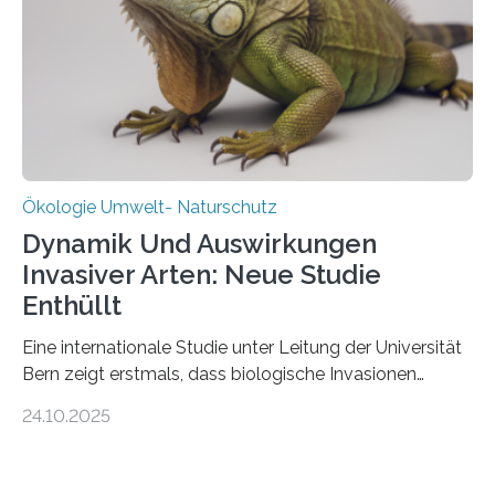
Ein Netz aus 155 Messstationen spannt sich neuerdings
über Deutschlands Moorböden. Eingerichtet wurden sie
in den vergangenen fünf Jahren von
Wissenschaftlerinnen und Wissenschaftlern des
Thünen-Instituts für Agrarklimaschutz…
Ökologie Umwelt- Naturschutz
Dynamik Und Auswirkungen
Invasiver Arten: Neue Studie
Enthüllt
Eine internationale Studie unter Leitung der Universität
Bern zeigt erstmals, dass biologische Invasionen
Ökosysteme nicht auf einheitliche Weise verändern.
24.10.2025
Einige Auswirkungen, insbesondere der durch invasive
Arten verursachte Verlust einheimischer
Pflanzenvielfalt, sind anhaltend und verstärken sich mit