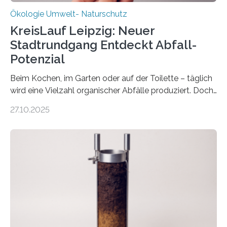
Ökologie Umwelt- Naturschutz
KreisLauf Leipzig: Neuer
Stadtrundgang Entdeckt Abfall-
Potenzial
Beim Kochen, im Garten oder auf der Toilette – täglich
wird eine Vielzahl organischer Abfälle produziert. Doch
was oft als „Müll“ gilt, steckt voller Wertstoffe, die ihr
27.10.2025
Potenzial nur dann entfalten können, wenn sie in
Kreisläufe zurückgeführt werden. Wie das genau
funktioniert und warum das auch für die nachhaltige
Veränderung der Wirtschaft wichtig ist, zeigt der vom
Deutschen Biomasseforschungszentrum und der
Stadtreinigung Leipzig konzipierte und am 24. Oktober
2025 offiziell eingeweihte Stadtrundgang „KreisLauf“. Er
ist ab sofort im Leipziger Stadtgebiet…