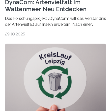
DynaCom: Artenvielfalt Im
Wattenmeer Neu Entdecken
Das Forschungsprojekt „DynaCom“ will das Verständnis
der Artenvielfalt auf Inseln erweitern. Nach einer
zehnjährigen Phase mit Experimenten und
29.10.2025
Beobachtungen im Wattenmeer ist nun eine große
Datenauswertung geplant. Forschende der Universität
Oldenburg befassen sich insbesondere damit, wie ein
Ökosystem gedeiht – und wie sich dieser Prozess
verlässlich prognostizieren lässt. Grünes Licht für
„DynaCom“: Die Deutsche Forschungsgemeinschaft
(DFG) fördert das Anfang 2019 gestartete
Forschungsprojekt an der Universität Oldenburg für
zwei weitere Jahre mit rund 1,2 Millionen Euro. „Wir
freuen uns sehr über…