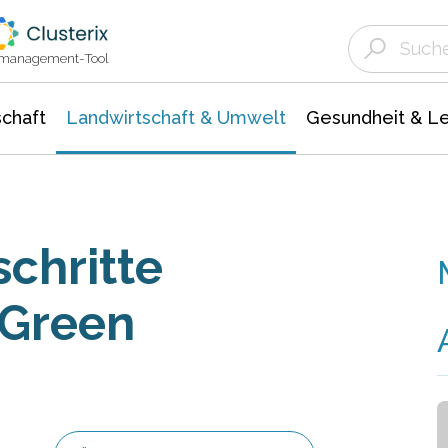
Landwirtschaft & Umwelt
Gesundheit &
Agrar- Forstwissenschaften
Unternehmensmeldungen
Biowissenschafte
Ökologie Umwelt- Naturschutz
ktmanagement-Tool
chaft
Landwirtschaft & Umwelt
Gesundheit & L
chritte
 Green