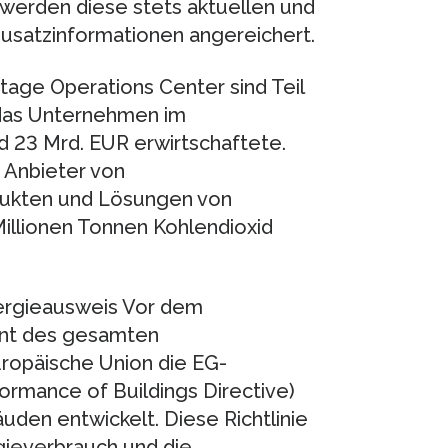
r werden diese stets aktuellen und
Zusatzinformationen angereichert.
tage Operations Center sind Teil
das Unternehmen im
 23 Mrd. EUR erwirtschaftete.
 Anbieter von
dukten und Lösungen von
illionen Tonnen Kohlendioxid
nergieausweis Vor dem
ent des gesamten
uropäische Union die EG-
rmance of Buildings Directive)
den entwickelt. Diese Richtlinie
gieverbrauch und die