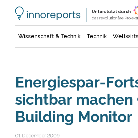
Wissenschaft & Technik
Informationstechnologie
Energie & Elektrotechnik
Unterstützt durch
das revolutionäre Proje
Wissenschaft & Technik
Technik
Weltwirts
Energiespar-Forts
sichtbar machen
Building Monitor
01 December 2009