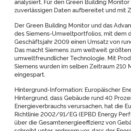
analysiert. Für den Green Building Monito
zuverlässigen Daten aufbereitet und mit 
Der Green Building Monitor und das Advan
des Siemens-Umweltportfolios, mit dem 
Geschäftsjahr 2009 einen Umsatz von rund
Das macht Siemens zum weltweit größten
umweltfreundlicher Technologie. Mit Pro
Siemens wurden im selben Zeitraum 210 M
eingespart.
Hintergrund-Information: Europäischer E
Hintergrund, dass Gebäude rund 40 Proz
Energieverbrauchs verursachen, hat die E
Richtlinie 2002/91/EG (EPBD Energy Perfo
über die Gesamtenergieeffizienz von Gebäu
schreibt unter anderem vor, dass der Ener