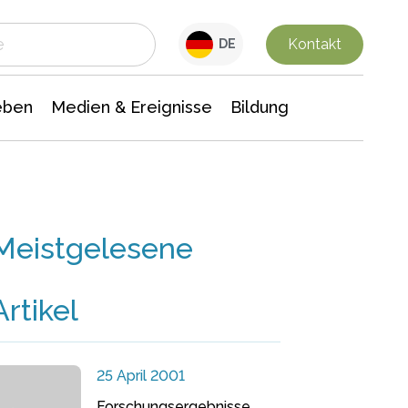
 Leben
Medien & Ereignisse
Interdisziplinäre Forschung
Veranstaltungsnachrichten
n Chemie
Gesellschaftswissenschaften
Kontakt
DE
eben
Medien & Ereignisse
Bildung
Meistgelesene
Artikel
25 April 2001
Forschungsergebnisse