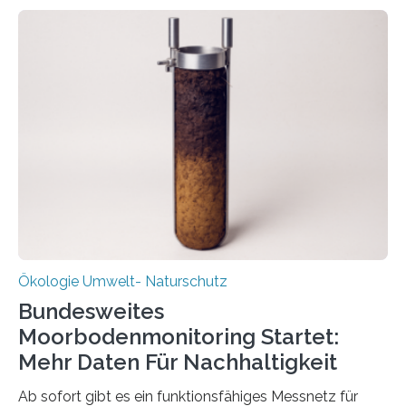
Kreisläufe zurückgeführt werden. Wie das genau
funktioniert und warum das auch für die nachhaltige
Veränderung der Wirtschaft wichtig ist, zeigt der vom
Deutschen Biomasseforschungszentrum und der
Stadtreinigung Leipzig konzipierte und am 24. Oktober
2025 offiziell eingeweihte Stadtrundgang „KreisLauf“. Er
ist ab sofort im Leipziger Stadtgebiet…
Ökologie Umwelt- Naturschutz
Bundesweites
Moorbodenmonitoring Startet:
Mehr Daten Für Nachhaltigkeit
Ab sofort gibt es ein funktionsfähiges Messnetz für