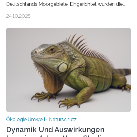
Deutschlands Moorgebiete. Eingerichtet wurden die
155 Messpunkte in Offenland und Wald in den
24.10.2025
vergangenen fünf Jahren von Wissenschaftlerinnen
und Wissenschaftlern des Thünen-Instituts. Am
heutigen Donnerstag übergeben sie ihren Bericht zur
Aufbauphase an den Auftraggeber, das
Bundesministerium für Landwirtschaft, Ernährung und
Heimat. Braunschweig/Eberswalde (23. Oktober 2025).
Ein Netz aus 155 Messstationen spannt sich neuerdings
über Deutschlands Moorböden. Eingerichtet wurden sie
in den vergangenen fünf Jahren von
Wissenschaftlerinnen und Wissenschaftlern des
Thünen-Instituts für Agrarklimaschutz…
Ökologie Umwelt- Naturschutz
Dynamik Und Auswirkungen