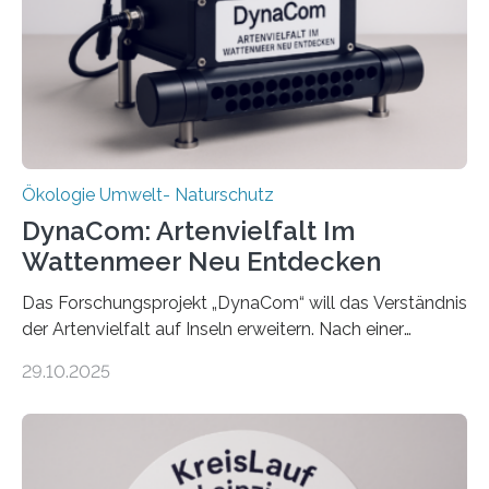
Ökologie Umwelt- Naturschutz
DynaCom: Artenvielfalt Im
Wattenmeer Neu Entdecken
Das Forschungsprojekt „DynaCom“ will das Verständnis
der Artenvielfalt auf Inseln erweitern. Nach einer
zehnjährigen Phase mit Experimenten und
29.10.2025
Beobachtungen im Wattenmeer ist nun eine große
Datenauswertung geplant. Forschende der Universität
Oldenburg befassen sich insbesondere damit, wie ein
Ökosystem gedeiht – und wie sich dieser Prozess
verlässlich prognostizieren lässt. Grünes Licht für