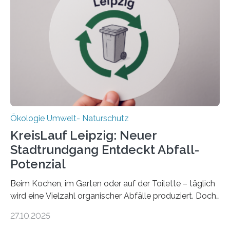
„DynaCom“: Die Deutsche Forschungsgemeinschaft
(DFG) fördert das Anfang 2019 gestartete
Forschungsprojekt an der Universität Oldenburg für
zwei weitere Jahre mit rund 1,2 Millionen Euro. „Wir
freuen uns sehr über…
Ökologie Umwelt- Naturschutz
KreisLauf Leipzig: Neuer
Stadtrundgang Entdeckt Abfall-
Potenzial
Beim Kochen, im Garten oder auf der Toilette – täglich
wird eine Vielzahl organischer Abfälle produziert. Doch
was oft als „Müll“ gilt, steckt voller Wertstoffe, die ihr
27.10.2025
Potenzial nur dann entfalten können, wenn sie in