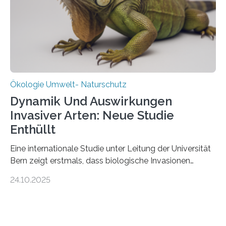
über Deutschlands Moorböden. Eingerichtet wurden sie
in den vergangenen fünf Jahren von
Wissenschaftlerinnen und Wissenschaftlern des
Thünen-Instituts für Agrarklimaschutz…
Ökologie Umwelt- Naturschutz
Dynamik Und Auswirkungen
Invasiver Arten: Neue Studie
Enthüllt
Eine internationale Studie unter Leitung der Universität
Bern zeigt erstmals, dass biologische Invasionen
Ökosysteme nicht auf einheitliche Weise verändern.
24.10.2025
Einige Auswirkungen, insbesondere der durch invasive
Arten verursachte Verlust einheimischer
Pflanzenvielfalt, sind anhaltend und verstärken sich mit
der Zeit. Andere Auswirkungen, wie etwa Änderungen