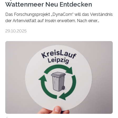
Wattenmeer Neu Entdecken
Das Forschungsprojekt „DynaCom“ will das Verständnis
der Artenvielfalt auf Inseln erweitern. Nach einer
zehnjährigen Phase mit Experimenten und
29.10.2025
Beobachtungen im Wattenmeer ist nun eine große
Datenauswertung geplant. Forschende der Universität
Oldenburg befassen sich insbesondere damit, wie ein
Ökosystem gedeiht – und wie sich dieser Prozess
verlässlich prognostizieren lässt. Grünes Licht für
„DynaCom“: Die Deutsche Forschungsgemeinschaft
(DFG) fördert das Anfang 2019 gestartete
Forschungsprojekt an der Universität Oldenburg für
zwei weitere Jahre mit rund 1,2 Millionen Euro. „Wir
freuen uns sehr über…