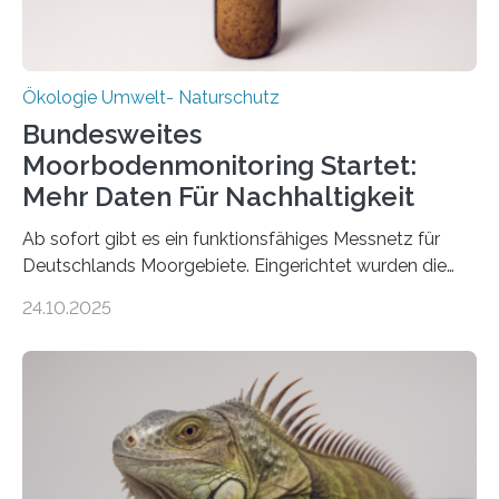
Ökologie Umwelt- Naturschutz
Bundesweites
Moorbodenmonitoring Startet:
Mehr Daten Für Nachhaltigkeit
Ab sofort gibt es ein funktionsfähiges Messnetz für
Deutschlands Moorgebiete. Eingerichtet wurden die
155 Messpunkte in Offenland und Wald in den
24.10.2025
vergangenen fünf Jahren von Wissenschaftlerinnen
und Wissenschaftlern des Thünen-Instituts. Am
heutigen Donnerstag übergeben sie ihren Bericht zur
Aufbauphase an den Auftraggeber, das
Bundesministerium für Landwirtschaft, Ernährung und
Heimat. Braunschweig/Eberswalde (23. Oktober 2025).
Ein Netz aus 155 Messstationen spannt sich neuerdings