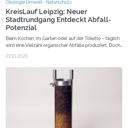
Ökologie Umwelt- Naturschutz
KreisLauf Leipzig: Neuer
Stadtrundgang Entdeckt Abfall-
Potenzial
Beim Kochen, im Garten oder auf der Toilette – täglich
wird eine Vielzahl organischer Abfälle produziert. Doch
was oft als „Müll“ gilt, steckt voller Wertstoffe, die ihr
27.10.2025
Potenzial nur dann entfalten können, wenn sie in
Kreisläufe zurückgeführt werden. Wie das genau
funktioniert und warum das auch für die nachhaltige
Veränderung der Wirtschaft wichtig ist, zeigt der vom
Deutschen Biomasseforschungszentrum und der
Stadtreinigung Leipzig konzipierte und am 24. Oktober
2025 offiziell eingeweihte Stadtrundgang „KreisLauf“. Er
ist ab sofort im Leipziger Stadtgebiet…