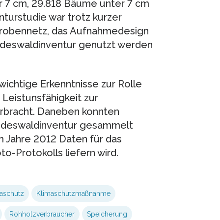
7 cm, 29.818 Bäume unter 7 cm
nturstudie war trotz kurzer
hprobennetz, das Aufnahmedesign
deswaldinventur genutzt werden
ichtige Erkenntnisse zur Rolle
Leistunsfähigkeit zur
erbracht. Daneben konnten
undeswaldinventur gesammelt
im Jahre 2012 Daten für das
o-Protokolls liefern wird.
aschutz
Klimaschutzmaßnahme
Rohholzverbraucher
Speicherung