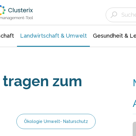
Landwirtschaft & Umwelt
Gesundheit &
Agrar- Forstwissenschaften
Unternehmensmeldungen
Biowissenschafte
Ökologie Umwelt- Naturschutz
ktmanagement-Tool
chaft
Landwirtschaft & Umwelt
Gesundheit & L
 tragen zum
Ökologie Umwelt- Naturschutz