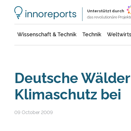
Wissenschaft & Technik
Informationstechnologie
Energie & Elektrotechnik
Unterstützt durch
das revolutionäre Proje
Wissenschaft & Technik
Technik
Weltwirts
Deutsche Wälder
Klimaschutz bei
09 October 2009