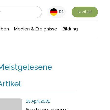
 Leben
Medien & Ereignisse
Interdisziplinäre Forschung
Veranstaltungsnachrichten
n Chemie
Gesellschaftswissenschaften
Kontakt
DE
eben
Medien & Ereignisse
Bildung
Meistgelesene
Artikel
25 April 2001
Forschungsergebnisse