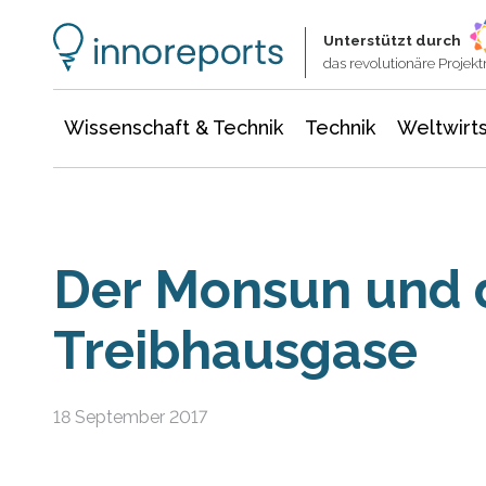
Wissenschaft & Technik
Informationstechnologie
Energie & Elektrotechnik
Unterstützt durch
das revolutionäre Proje
Wissenschaft & Technik
Technik
Weltwirts
Der Monsun und 
Treibhausgase
18 September 2017