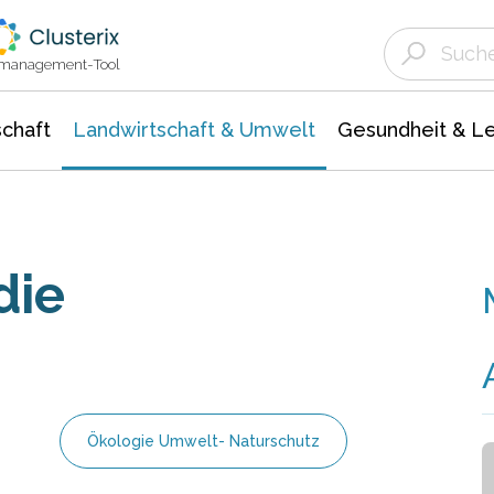
Landwirtschaft & Umwelt
Gesundheit &
Agrar- Forstwissenschaften
Unternehmensmeldungen
Biowissenschafte
Ökologie Umwelt- Naturschutz
ktmanagement-Tool
chaft
Landwirtschaft & Umwelt
Gesundheit & L
die
Ökologie Umwelt- Naturschutz