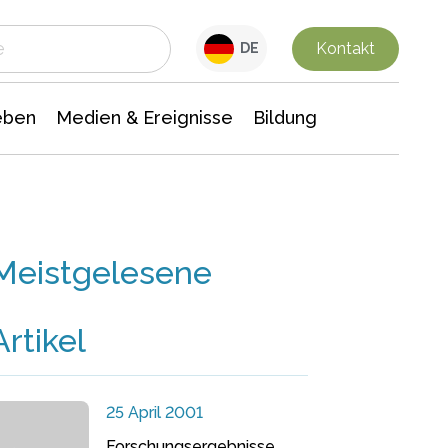
 Leben
Medien & Ereignisse
Interdisziplinäre Forschung
Veranstaltungsnachrichten
n Chemie
Gesellschaftswissenschaften
Kontakt
DE
eben
Medien & Ereignisse
Bildung
Meistgelesene
Artikel
25 April 2001
Forschungsergebnisse