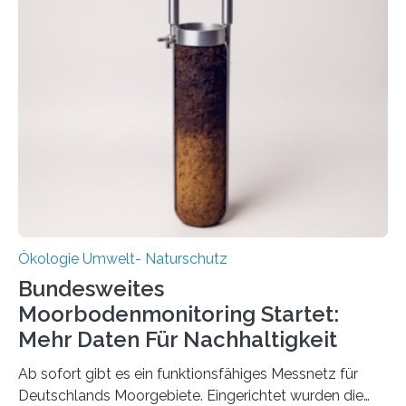
funktioniert und warum das auch für die nachhaltige
Veränderung der Wirtschaft wichtig ist, zeigt der vom
Deutschen Biomasseforschungszentrum und der
Stadtreinigung Leipzig konzipierte und am 24. Oktober
2025 offiziell eingeweihte Stadtrundgang „KreisLauf“. Er
ist ab sofort im Leipziger Stadtgebiet…
Ökologie Umwelt- Naturschutz
Bundesweites
Moorbodenmonitoring Startet:
Mehr Daten Für Nachhaltigkeit
Ab sofort gibt es ein funktionsfähiges Messnetz für
Deutschlands Moorgebiete. Eingerichtet wurden die