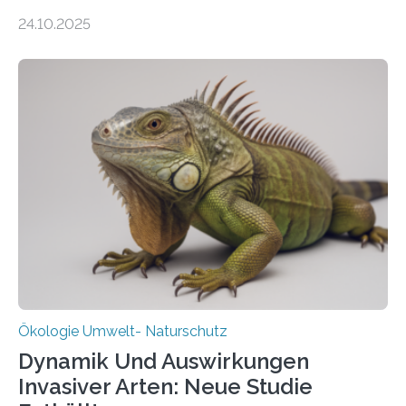
155 Messpunkte in Offenland und Wald in den
24.10.2025
vergangenen fünf Jahren von Wissenschaftlerinnen
und Wissenschaftlern des Thünen-Instituts. Am
heutigen Donnerstag übergeben sie ihren Bericht zur
Aufbauphase an den Auftraggeber, das
Bundesministerium für Landwirtschaft, Ernährung und
Heimat. Braunschweig/Eberswalde (23. Oktober 2025).
Ein Netz aus 155 Messstationen spannt sich neuerdings
über Deutschlands Moorböden. Eingerichtet wurden sie
in den vergangenen fünf Jahren von
Wissenschaftlerinnen und Wissenschaftlern des
Thünen-Instituts für Agrarklimaschutz…
Ökologie Umwelt- Naturschutz
Dynamik Und Auswirkungen
Invasiver Arten: Neue Studie