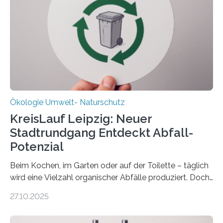
(DFG) fördert das Anfang 2019 gestartete
Forschungsprojekt an der Universität Oldenburg für
zwei weitere Jahre mit rund 1,2 Millionen Euro. „Wir
freuen uns sehr über…
Ökologie Umwelt- Naturschutz
KreisLauf Leipzig: Neuer
Stadtrundgang Entdeckt Abfall-
Potenzial
Beim Kochen, im Garten oder auf der Toilette – täglich
wird eine Vielzahl organischer Abfälle produziert. Doch
was oft als „Müll“ gilt, steckt voller Wertstoffe, die ihr
27.10.2025
Potenzial nur dann entfalten können, wenn sie in
Kreisläufe zurückgeführt werden. Wie das genau