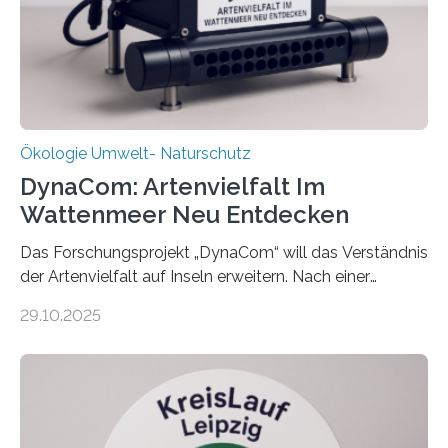
Ökologie Umwelt- Naturschutz
DynaCom: Artenvielfalt Im
Wattenmeer Neu Entdecken
Das Forschungsprojekt „DynaCom“ will das Verständnis
der Artenvielfalt auf Inseln erweitern. Nach einer
zehnjährigen Phase mit Experimenten und
29.10.2025
Beobachtungen im Wattenmeer ist nun eine große
Datenauswertung geplant. Forschende der Universität
Oldenburg befassen sich insbesondere damit, wie ein
Ökosystem gedeiht – und wie sich dieser Prozess
verlässlich prognostizieren lässt. Grünes Licht für
„DynaCom“: Die Deutsche Forschungsgemeinschaft