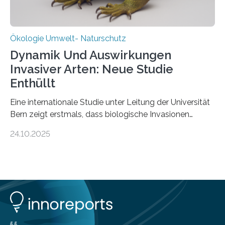
Ökologie Umwelt- Naturschutz
Dynamik Und Auswirkungen
Invasiver Arten: Neue Studie
Enthüllt
Eine internationale Studie unter Leitung der Universität
Bern zeigt erstmals, dass biologische Invasionen
Ökosysteme nicht auf einheitliche Weise verändern.
24.10.2025
Einige Auswirkungen, insbesondere der durch invasive
Arten verursachte Verlust einheimischer
Pflanzenvielfalt, sind anhaltend und verstärken sich mit
der Zeit. Andere Auswirkungen, wie etwa Änderungen
des Nährstoffgehalts im Boden, klingen mit
zunehmender Dauer der Invasionen oft ab. Die
Ergebnisse könnten bei der Entscheidung helfen, wann
schnell gehandelt werden sollte und wann eine