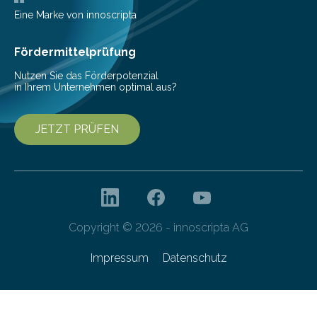
kontinuierliche Überwachung sinnvoller ist. Biologische
Eine Marke von innoscripta
Invasionen treten auf, wenn nicht…
Fördermittelprüfung
Nutzen Sie das Förderpotenzial
in Ihrem Unternehmen optimal aus?
JETZT PRÜFEN
Copyright © 2026 - innoscripta AG
Impressum
Datenschutz