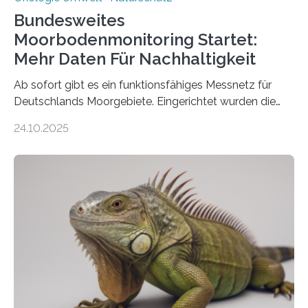
Bundesweites
Moorbodenmonitoring Startet:
Mehr Daten Für Nachhaltigkeit
Ab sofort gibt es ein funktionsfähiges Messnetz für
Deutschlands Moorgebiete. Eingerichtet wurden die
155 Messpunkte in Offenland und Wald in den
24.10.2025
vergangenen fünf Jahren von Wissenschaftlerinnen
und Wissenschaftlern des Thünen-Instituts. Am
heutigen Donnerstag übergeben sie ihren Bericht zur
Aufbauphase an den Auftraggeber, das
Bundesministerium für Landwirtschaft, Ernährung und
Heimat. Braunschweig/Eberswalde (23. Oktober 2025).
Ein Netz aus 155 Messstationen spannt sich neuerdings
über Deutschlands Moorböden. Eingerichtet wurden sie
in den vergangenen fünf Jahren von
Wissenschaftlerinnen und Wissenschaftlern des
Thünen-Instituts für Agrarklimaschutz…