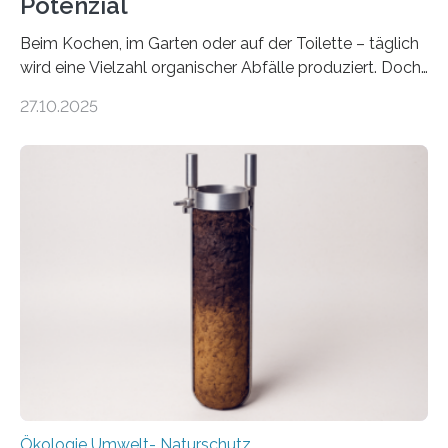
Potenzial
Beim Kochen, im Garten oder auf der Toilette – täglich
wird eine Vielzahl organischer Abfälle produziert. Doch
was oft als „Müll“ gilt, steckt voller Wertstoffe, die ihr
27.10.2025
Potenzial nur dann entfalten können, wenn sie in
Kreisläufe zurückgeführt werden. Wie das genau
funktioniert und warum das auch für die nachhaltige
Veränderung der Wirtschaft wichtig ist, zeigt der vom
Deutschen Biomasseforschungszentrum und der
Stadtreinigung Leipzig konzipierte und am 24. Oktober
2025 offiziell eingeweihte Stadtrundgang „KreisLauf“. Er
ist ab sofort im Leipziger Stadtgebiet…
Ökologie Umwelt- Naturschutz