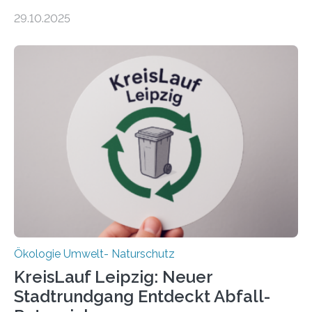
zehnjährigen Phase mit Experimenten und
29.10.2025
Beobachtungen im Wattenmeer ist nun eine große
Datenauswertung geplant. Forschende der Universität
Oldenburg befassen sich insbesondere damit, wie ein
Ökosystem gedeiht – und wie sich dieser Prozess
verlässlich prognostizieren lässt. Grünes Licht für
„DynaCom“: Die Deutsche Forschungsgemeinschaft
(DFG) fördert das Anfang 2019 gestartete
Forschungsprojekt an der Universität Oldenburg für
zwei weitere Jahre mit rund 1,2 Millionen Euro. „Wir
freuen uns sehr über…
Ökologie Umwelt- Naturschutz
KreisLauf Leipzig: Neuer
Stadtrundgang Entdeckt Abfall-