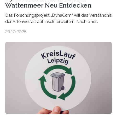
Wattenmeer Neu Entdecken
Das Forschungsprojekt „DynaCom“ will das Verständnis
der Artenvielfalt auf Inseln erweitern. Nach einer
zehnjährigen Phase mit Experimenten und
29.10.2025
Beobachtungen im Wattenmeer ist nun eine große
Datenauswertung geplant. Forschende der Universität
Oldenburg befassen sich insbesondere damit, wie ein
Ökosystem gedeiht – und wie sich dieser Prozess
verlässlich prognostizieren lässt. Grünes Licht für
„DynaCom“: Die Deutsche Forschungsgemeinschaft
(DFG) fördert das Anfang 2019 gestartete
Forschungsprojekt an der Universität Oldenburg für
zwei weitere Jahre mit rund 1,2 Millionen Euro. „Wir
freuen uns sehr über…