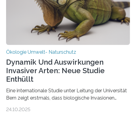
über Deutschlands Moorböden. Eingerichtet wurden sie
in den vergangenen fünf Jahren von
Wissenschaftlerinnen und Wissenschaftlern des
Thünen-Instituts für Agrarklimaschutz…
Ökologie Umwelt- Naturschutz
Dynamik Und Auswirkungen
Invasiver Arten: Neue Studie
Enthüllt
Eine internationale Studie unter Leitung der Universität
Bern zeigt erstmals, dass biologische Invasionen
Ökosysteme nicht auf einheitliche Weise verändern.
24.10.2025
Einige Auswirkungen, insbesondere der durch invasive
Arten verursachte Verlust einheimischer
Pflanzenvielfalt, sind anhaltend und verstärken sich mit
der Zeit. Andere Auswirkungen, wie etwa Änderungen