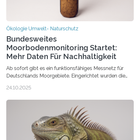
Ökologie Umwelt- Naturschutz
Bundesweites
Moorbodenmonitoring Startet:
Mehr Daten Für Nachhaltigkeit
Ab sofort gibt es ein funktionsfähiges Messnetz für
Deutschlands Moorgebiete. Eingerichtet wurden die
155 Messpunkte in Offenland und Wald in den
24.10.2025
vergangenen fünf Jahren von Wissenschaftlerinnen
und Wissenschaftlern des Thünen-Instituts. Am
heutigen Donnerstag übergeben sie ihren Bericht zur
Aufbauphase an den Auftraggeber, das
Bundesministerium für Landwirtschaft, Ernährung und
Heimat. Braunschweig/Eberswalde (23. Oktober 2025).
Ein Netz aus 155 Messstationen spannt sich neuerdings