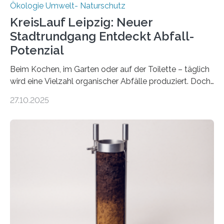
Ökologie Umwelt- Naturschutz
KreisLauf Leipzig: Neuer
Stadtrundgang Entdeckt Abfall-
Potenzial
Beim Kochen, im Garten oder auf der Toilette – täglich
wird eine Vielzahl organischer Abfälle produziert. Doch
was oft als „Müll“ gilt, steckt voller Wertstoffe, die ihr
27.10.2025
Potenzial nur dann entfalten können, wenn sie in
Kreisläufe zurückgeführt werden. Wie das genau
funktioniert und warum das auch für die nachhaltige
Veränderung der Wirtschaft wichtig ist, zeigt der vom
Deutschen Biomasseforschungszentrum und der
Stadtreinigung Leipzig konzipierte und am 24. Oktober
2025 offiziell eingeweihte Stadtrundgang „KreisLauf“. Er
ist ab sofort im Leipziger Stadtgebiet…