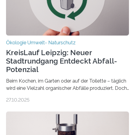
zwei weitere Jahre mit rund 1,2 Millionen Euro. „Wir
freuen uns sehr über…
Ökologie Umwelt- Naturschutz
KreisLauf Leipzig: Neuer
Stadtrundgang Entdeckt Abfall-
Potenzial
Beim Kochen, im Garten oder auf der Toilette – täglich
wird eine Vielzahl organischer Abfälle produziert. Doch
was oft als „Müll“ gilt, steckt voller Wertstoffe, die ihr
27.10.2025
Potenzial nur dann entfalten können, wenn sie in
Kreisläufe zurückgeführt werden. Wie das genau
funktioniert und warum das auch für die nachhaltige
Veränderung der Wirtschaft wichtig ist, zeigt der vom
Deutschen Biomasseforschungszentrum und der