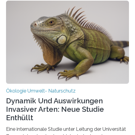
heutigen Donnerstag übergeben sie ihren Bericht zur
Aufbauphase an den Auftraggeber, das
Bundesministerium für Landwirtschaft, Ernährung und
Heimat. Braunschweig/Eberswalde (23. Oktober 2025).
Ein Netz aus 155 Messstationen spannt sich neuerdings
über Deutschlands Moorböden. Eingerichtet wurden sie
in den vergangenen fünf Jahren von
Wissenschaftlerinnen und Wissenschaftlern des
Thünen-Instituts für Agrarklimaschutz…
Ökologie Umwelt- Naturschutz
Dynamik Und Auswirkungen
Invasiver Arten: Neue Studie
Enthüllt
Eine internationale Studie unter Leitung der Universität