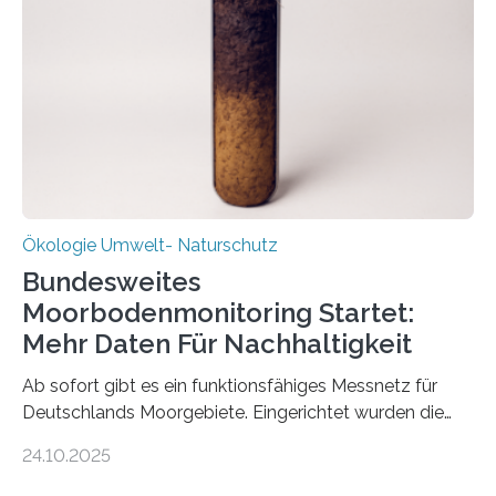
Stadtreinigung Leipzig konzipierte und am 24. Oktober
2025 offiziell eingeweihte Stadtrundgang „KreisLauf“. Er
ist ab sofort im Leipziger Stadtgebiet…
Ökologie Umwelt- Naturschutz
Bundesweites
Moorbodenmonitoring Startet:
Mehr Daten Für Nachhaltigkeit
Ab sofort gibt es ein funktionsfähiges Messnetz für
Deutschlands Moorgebiete. Eingerichtet wurden die
155 Messpunkte in Offenland und Wald in den
24.10.2025
vergangenen fünf Jahren von Wissenschaftlerinnen
und Wissenschaftlern des Thünen-Instituts. Am