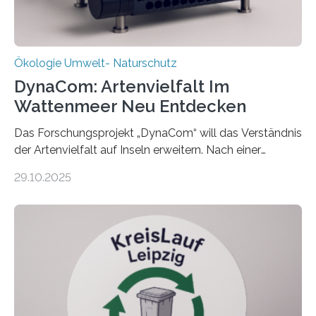
Ökologie Umwelt- Naturschutz
DynaCom: Artenvielfalt Im
Wattenmeer Neu Entdecken
Das Forschungsprojekt „DynaCom“ will das Verständnis
der Artenvielfalt auf Inseln erweitern. Nach einer
zehnjährigen Phase mit Experimenten und
29.10.2025
Beobachtungen im Wattenmeer ist nun eine große
Datenauswertung geplant. Forschende der Universität
Oldenburg befassen sich insbesondere damit, wie ein
Ökosystem gedeiht – und wie sich dieser Prozess
verlässlich prognostizieren lässt. Grünes Licht für
„DynaCom“: Die Deutsche Forschungsgemeinschaft
(DFG) fördert das Anfang 2019 gestartete
Forschungsprojekt an der Universität Oldenburg für