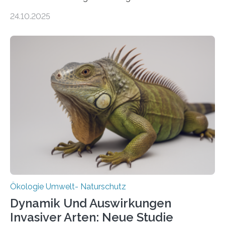
155 Messpunkte in Offenland und Wald in den
24.10.2025
vergangenen fünf Jahren von Wissenschaftlerinnen
und Wissenschaftlern des Thünen-Instituts. Am
heutigen Donnerstag übergeben sie ihren Bericht zur
Aufbauphase an den Auftraggeber, das
Bundesministerium für Landwirtschaft, Ernährung und
Heimat. Braunschweig/Eberswalde (23. Oktober 2025).
Ein Netz aus 155 Messstationen spannt sich neuerdings
über Deutschlands Moorböden. Eingerichtet wurden sie
in den vergangenen fünf Jahren von
Wissenschaftlerinnen und Wissenschaftlern des
Thünen-Instituts für Agrarklimaschutz…
Ökologie Umwelt- Naturschutz
Dynamik Und Auswirkungen
Invasiver Arten: Neue Studie