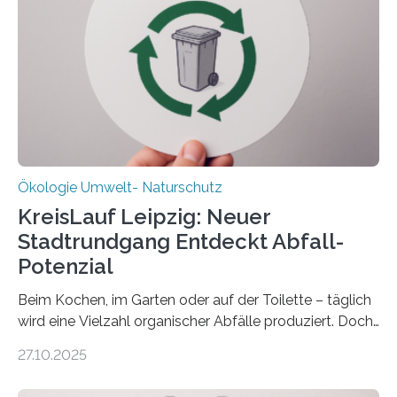
„DynaCom“: Die Deutsche Forschungsgemeinschaft
(DFG) fördert das Anfang 2019 gestartete
Forschungsprojekt an der Universität Oldenburg für
zwei weitere Jahre mit rund 1,2 Millionen Euro. „Wir
freuen uns sehr über…
Ökologie Umwelt- Naturschutz
KreisLauf Leipzig: Neuer
Stadtrundgang Entdeckt Abfall-
Potenzial
Beim Kochen, im Garten oder auf der Toilette – täglich
wird eine Vielzahl organischer Abfälle produziert. Doch
was oft als „Müll“ gilt, steckt voller Wertstoffe, die ihr
27.10.2025
Potenzial nur dann entfalten können, wenn sie in
Kreisläufe zurückgeführt werden. Wie das genau