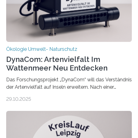
Ökologie Umwelt- Naturschutz
DynaCom: Artenvielfalt Im
Wattenmeer Neu Entdecken
Das Forschungsprojekt „DynaCom“ will das Verständnis
der Artenvielfalt auf Inseln erweitern. Nach einer
zehnjährigen Phase mit Experimenten und
29.10.2025
Beobachtungen im Wattenmeer ist nun eine große
Datenauswertung geplant. Forschende der Universität
Oldenburg befassen sich insbesondere damit, wie ein
Ökosystem gedeiht – und wie sich dieser Prozess
verlässlich prognostizieren lässt. Grünes Licht für