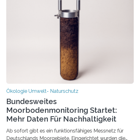
funktioniert und warum das auch für die nachhaltige
Veränderung der Wirtschaft wichtig ist, zeigt der vom
Deutschen Biomasseforschungszentrum und der
Stadtreinigung Leipzig konzipierte und am 24. Oktober
2025 offiziell eingeweihte Stadtrundgang „KreisLauf“. Er
ist ab sofort im Leipziger Stadtgebiet…
Ökologie Umwelt- Naturschutz
Bundesweites
Moorbodenmonitoring Startet:
Mehr Daten Für Nachhaltigkeit
Ab sofort gibt es ein funktionsfähiges Messnetz für
Deutschlands Moorgebiete. Eingerichtet wurden die