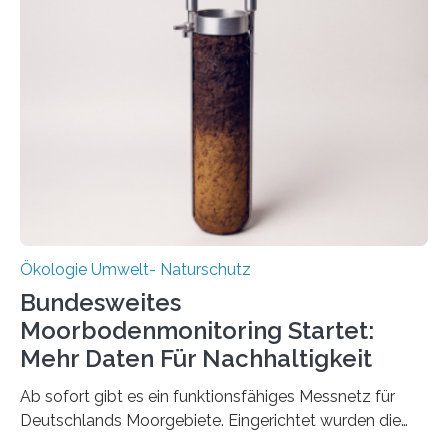
Veränderung der Wirtschaft wichtig ist, zeigt der vom
Deutschen Biomasseforschungszentrum und der
Stadtreinigung Leipzig konzipierte und am 24. Oktober
2025 offiziell eingeweihte Stadtrundgang „KreisLauf“. Er
ist ab sofort im Leipziger Stadtgebiet…
Ökologie Umwelt- Naturschutz
Bundesweites
Moorbodenmonitoring Startet:
Mehr Daten Für Nachhaltigkeit
Ab sofort gibt es ein funktionsfähiges Messnetz für
Deutschlands Moorgebiete. Eingerichtet wurden die
155 Messpunkte in Offenland und Wald in den