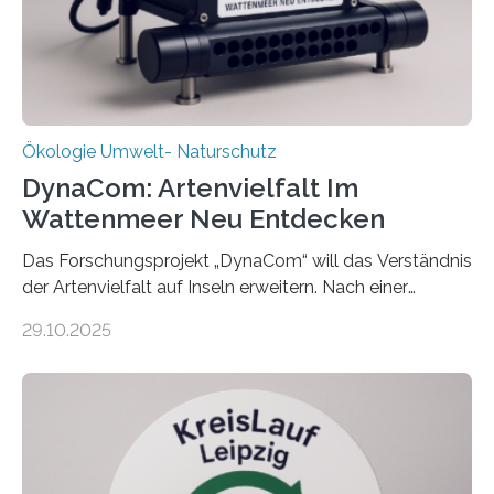
Ökologie Umwelt- Naturschutz
DynaCom: Artenvielfalt Im
Wattenmeer Neu Entdecken
Das Forschungsprojekt „DynaCom“ will das Verständnis
der Artenvielfalt auf Inseln erweitern. Nach einer
zehnjährigen Phase mit Experimenten und
29.10.2025
Beobachtungen im Wattenmeer ist nun eine große
Datenauswertung geplant. Forschende der Universität
Oldenburg befassen sich insbesondere damit, wie ein
Ökosystem gedeiht – und wie sich dieser Prozess
verlässlich prognostizieren lässt. Grünes Licht für
„DynaCom“: Die Deutsche Forschungsgemeinschaft