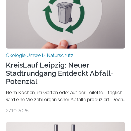
(DFG) fördert das Anfang 2019 gestartete
Forschungsprojekt an der Universität Oldenburg für
zwei weitere Jahre mit rund 1,2 Millionen Euro. „Wir
freuen uns sehr über…
Ökologie Umwelt- Naturschutz
KreisLauf Leipzig: Neuer
Stadtrundgang Entdeckt Abfall-
Potenzial
Beim Kochen, im Garten oder auf der Toilette – täglich
wird eine Vielzahl organischer Abfälle produziert. Doch
was oft als „Müll“ gilt, steckt voller Wertstoffe, die ihr
27.10.2025
Potenzial nur dann entfalten können, wenn sie in
Kreisläufe zurückgeführt werden. Wie das genau
funktioniert und warum das auch für die nachhaltige