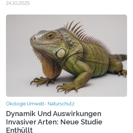
24.10.2025
vergangenen fünf Jahren von Wissenschaftlerinnen
und Wissenschaftlern des Thünen-Instituts. Am
heutigen Donnerstag übergeben sie ihren Bericht zur
Aufbauphase an den Auftraggeber, das
Bundesministerium für Landwirtschaft, Ernährung und
Heimat. Braunschweig/Eberswalde (23. Oktober 2025).
Ein Netz aus 155 Messstationen spannt sich neuerdings
über Deutschlands Moorböden. Eingerichtet wurden sie
in den vergangenen fünf Jahren von
Wissenschaftlerinnen und Wissenschaftlern des
Thünen-Instituts für Agrarklimaschutz…
Ökologie Umwelt- Naturschutz
Dynamik Und Auswirkungen
Invasiver Arten: Neue Studie
Enthüllt