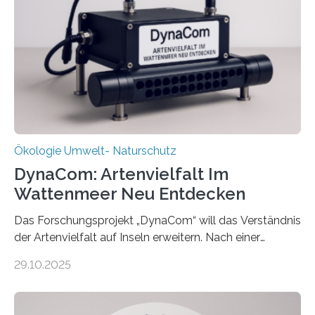
Ökologie Umwelt- Naturschutz
DynaCom: Artenvielfalt Im
Wattenmeer Neu Entdecken
Das Forschungsprojekt „DynaCom“ will das Verständnis
der Artenvielfalt auf Inseln erweitern. Nach einer
zehnjährigen Phase mit Experimenten und
29.10.2025
Beobachtungen im Wattenmeer ist nun eine große
Datenauswertung geplant. Forschende der Universität
Oldenburg befassen sich insbesondere damit, wie ein