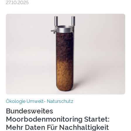
27.10.2025
Potenzial nur dann entfalten können, wenn sie in
Kreisläufe zurückgeführt werden. Wie das genau
funktioniert und warum das auch für die nachhaltige
Veränderung der Wirtschaft wichtig ist, zeigt der vom
Deutschen Biomasseforschungszentrum und der
Stadtreinigung Leipzig konzipierte und am 24. Oktober
2025 offiziell eingeweihte Stadtrundgang „KreisLauf“. Er
ist ab sofort im Leipziger Stadtgebiet…
Ökologie Umwelt- Naturschutz
Bundesweites
Moorbodenmonitoring Startet:
Mehr Daten Für Nachhaltigkeit