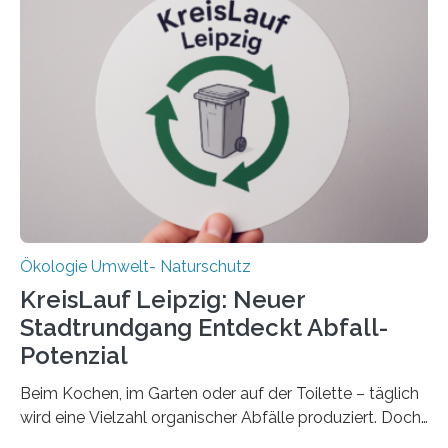
Ökosystem gedeiht – und wie sich dieser Prozess
verlässlich prognostizieren lässt. Grünes Licht für
„DynaCom“: Die Deutsche Forschungsgemeinschaft
(DFG) fördert das Anfang 2019 gestartete
Forschungsprojekt an der Universität Oldenburg für
zwei weitere Jahre mit rund 1,2 Millionen Euro. „Wir
freuen uns sehr über…
Ökologie Umwelt- Naturschutz
KreisLauf Leipzig: Neuer
Stadtrundgang Entdeckt Abfall-
Potenzial
Beim Kochen, im Garten oder auf der Toilette – täglich
wird eine Vielzahl organischer Abfälle produziert. Doch
was oft als „Müll“ gilt, steckt voller Wertstoffe, die ihr