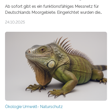
Ab sofort gibt es ein funktionsfähiges Messnetz für
Deutschlands Moorgebiete. Eingerichtet wurden die
155 Messpunkte in Offenland und Wald in den
24.10.2025
vergangenen fünf Jahren von Wissenschaftlerinnen
und Wissenschaftlern des Thünen-Instituts. Am
heutigen Donnerstag übergeben sie ihren Bericht zur
Aufbauphase an den Auftraggeber, das
Bundesministerium für Landwirtschaft, Ernährung und
Heimat. Braunschweig/Eberswalde (23. Oktober 2025).
Ein Netz aus 155 Messstationen spannt sich neuerdings
über Deutschlands Moorböden. Eingerichtet wurden sie
in den vergangenen fünf Jahren von
Wissenschaftlerinnen und Wissenschaftlern des
Thünen-Instituts für Agrarklimaschutz…
Ökologie Umwelt- Naturschutz