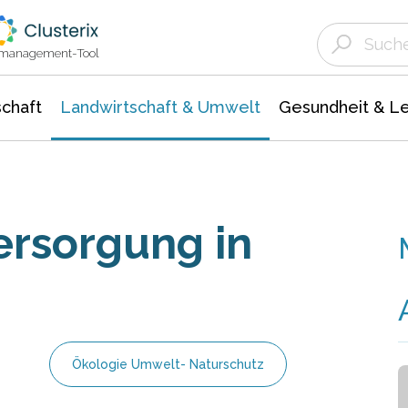
Landwirtschaft & Umwelt
Gesundheit &
Agrar- Forstwissenschaften
Unternehmensmeldungen
Biowissenschafte
Ökologie Umwelt- Naturschutz
ktmanagement-Tool
chaft
Landwirtschaft & Umwelt
Gesundheit & L
ersorgung in
Ökologie Umwelt- Naturschutz