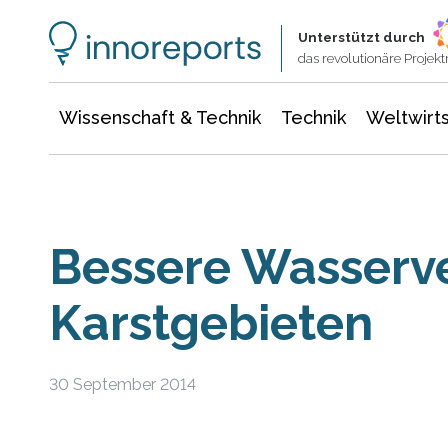
Wissenschaft & Technik
Informationstechnologie
Energie & Elektrotechnik
Unterstützt durch
das revolutionäre Proje
Wissenschaft & Technik
Technik
Weltwirts
Bessere Wasserv
Karstgebieten
30 September 2014