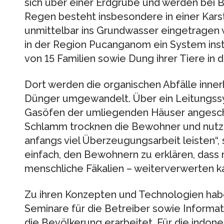
sich über einer Erdgrube und werden bei B
Regen besteht insbesondere in einer Kars
unmittelbar ins Grundwasser eingetragen 
in der Region Pucanganom ein System insta
von 15 Familien sowie Dung ihrer Tiere in d
Dort werden die organischen Abfälle inner
Dünger umgewandelt. Über ein Leitungssys
Gasöfen der umliegenden Häuser angesch
Schlamm trocknen die Bewohner und nutze
anfangs viel Überzeugungsarbeit leisten“, 
einfach, den Bewohnern zu erklären, dass 
menschliche Fäkalien – weiterverwerten ka
Zu ihren Konzepten und Technologien hab
Seminare für die Betreiber sowie Informat
die Bevölkerung erarbeitet. Für die indone