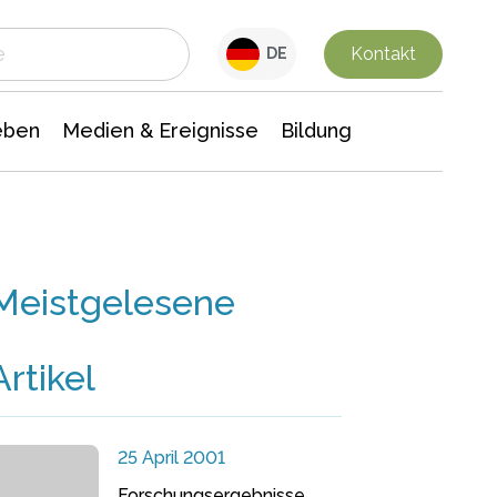
 Leben
Medien & Ereignisse
Interdisziplinäre Forschung
Veranstaltungsnachrichten
n Chemie
Gesellschaftswissenschaften
Kontakt
DE
eben
Medien & Ereignisse
Bildung
Meistgelesene
Artikel
25 April 2001
Forschungsergebnisse