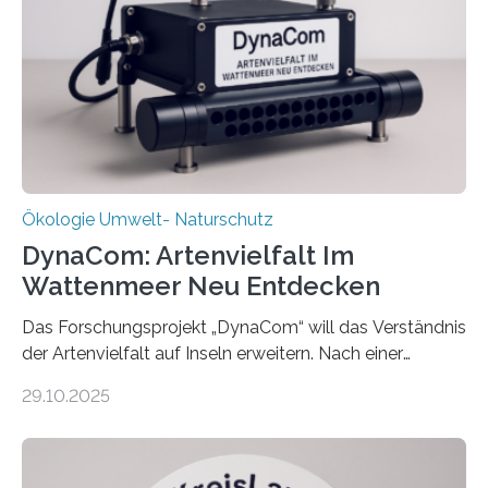
Ökologie Umwelt- Naturschutz
DynaCom: Artenvielfalt Im
Wattenmeer Neu Entdecken
Das Forschungsprojekt „DynaCom“ will das Verständnis
der Artenvielfalt auf Inseln erweitern. Nach einer
zehnjährigen Phase mit Experimenten und
29.10.2025
Beobachtungen im Wattenmeer ist nun eine große
Datenauswertung geplant. Forschende der Universität
Oldenburg befassen sich insbesondere damit, wie ein
Ökosystem gedeiht – und wie sich dieser Prozess