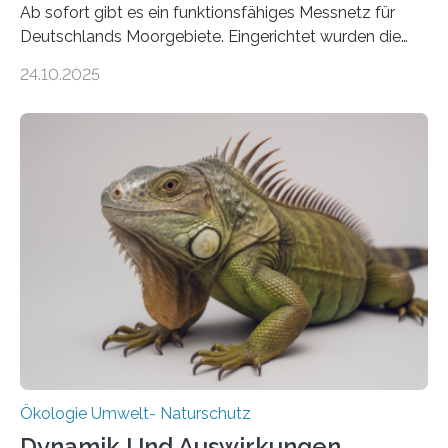
Ab sofort gibt es ein funktionsfähiges Messnetz für
Deutschlands Moorgebiete. Eingerichtet wurden die
155 Messpunkte in Offenland und Wald in den
24.10.2025
vergangenen fünf Jahren von Wissenschaftlerinnen
und Wissenschaftlern des Thünen-Instituts. Am
heutigen Donnerstag übergeben sie ihren Bericht zur
Aufbauphase an den Auftraggeber, das
Bundesministerium für Landwirtschaft, Ernährung und
Heimat. Braunschweig/Eberswalde (23. Oktober 2025).
Ein Netz aus 155 Messstationen spannt sich neuerdings
über Deutschlands Moorböden. Eingerichtet wurden sie
in den vergangenen fünf Jahren von
Wissenschaftlerinnen und Wissenschaftlern des
Thünen-Instituts für Agrarklimaschutz…
Ökologie Umwelt- Naturschutz
Dynamik Und Auswirkungen