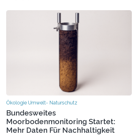
Potenzial nur dann entfalten können, wenn sie in
Kreisläufe zurückgeführt werden. Wie das genau
funktioniert und warum das auch für die nachhaltige
Veränderung der Wirtschaft wichtig ist, zeigt der vom
Deutschen Biomasseforschungszentrum und der
Stadtreinigung Leipzig konzipierte und am 24. Oktober
2025 offiziell eingeweihte Stadtrundgang „KreisLauf“. Er
ist ab sofort im Leipziger Stadtgebiet…
Ökologie Umwelt- Naturschutz
Bundesweites
Moorbodenmonitoring Startet:
Mehr Daten Für Nachhaltigkeit