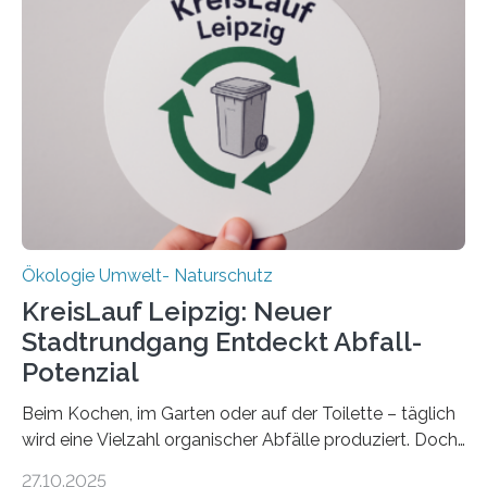
verlässlich prognostizieren lässt. Grünes Licht für
„DynaCom“: Die Deutsche Forschungsgemeinschaft
(DFG) fördert das Anfang 2019 gestartete
Forschungsprojekt an der Universität Oldenburg für
zwei weitere Jahre mit rund 1,2 Millionen Euro. „Wir
freuen uns sehr über…
Ökologie Umwelt- Naturschutz
KreisLauf Leipzig: Neuer
Stadtrundgang Entdeckt Abfall-
Potenzial
Beim Kochen, im Garten oder auf der Toilette – täglich
wird eine Vielzahl organischer Abfälle produziert. Doch
was oft als „Müll“ gilt, steckt voller Wertstoffe, die ihr
27.10.2025