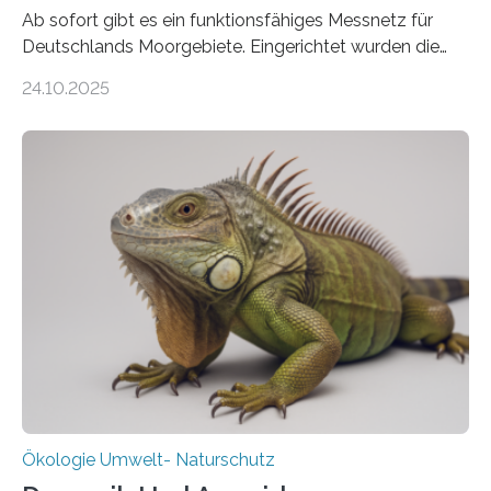
Ab sofort gibt es ein funktionsfähiges Messnetz für
Deutschlands Moorgebiete. Eingerichtet wurden die
155 Messpunkte in Offenland und Wald in den
24.10.2025
vergangenen fünf Jahren von Wissenschaftlerinnen
und Wissenschaftlern des Thünen-Instituts. Am
heutigen Donnerstag übergeben sie ihren Bericht zur
Aufbauphase an den Auftraggeber, das
Bundesministerium für Landwirtschaft, Ernährung und
Heimat. Braunschweig/Eberswalde (23. Oktober 2025).
Ein Netz aus 155 Messstationen spannt sich neuerdings
über Deutschlands Moorböden. Eingerichtet wurden sie
in den vergangenen fünf Jahren von
Wissenschaftlerinnen und Wissenschaftlern des
Thünen-Instituts für Agrarklimaschutz…
Ökologie Umwelt- Naturschutz