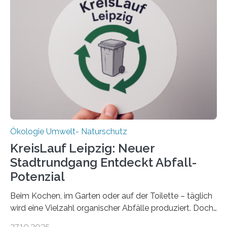
Ökosystem gedeiht – und wie sich dieser Prozess
verlässlich prognostizieren lässt. Grünes Licht für
„DynaCom“: Die Deutsche Forschungsgemeinschaft
(DFG) fördert das Anfang 2019 gestartete
Forschungsprojekt an der Universität Oldenburg für
zwei weitere Jahre mit rund 1,2 Millionen Euro. „Wir
freuen uns sehr über…
Ökologie Umwelt- Naturschutz
KreisLauf Leipzig: Neuer
Stadtrundgang Entdeckt Abfall-
Potenzial
Beim Kochen, im Garten oder auf der Toilette – täglich
wird eine Vielzahl organischer Abfälle produziert. Doch
was oft als „Müll“ gilt, steckt voller Wertstoffe, die ihr