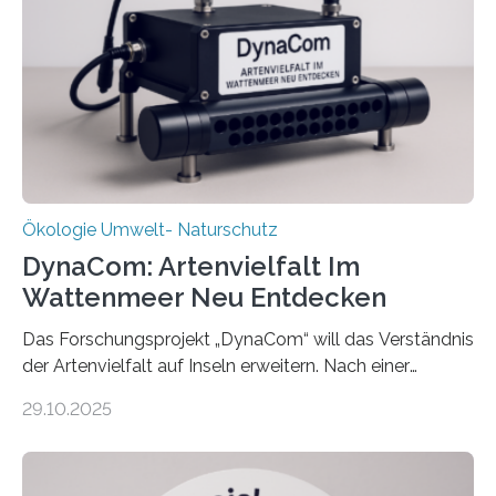
Ökologie Umwelt- Naturschutz
DynaCom: Artenvielfalt Im
Wattenmeer Neu Entdecken
Das Forschungsprojekt „DynaCom“ will das Verständnis
der Artenvielfalt auf Inseln erweitern. Nach einer
zehnjährigen Phase mit Experimenten und
29.10.2025
Beobachtungen im Wattenmeer ist nun eine große
Datenauswertung geplant. Forschende der Universität
Oldenburg befassen sich insbesondere damit, wie ein