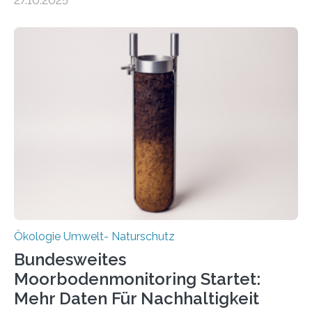
27.10.2025
Potenzial nur dann entfalten können, wenn sie in
Kreisläufe zurückgeführt werden. Wie das genau
funktioniert und warum das auch für die nachhaltige
Veränderung der Wirtschaft wichtig ist, zeigt der vom
Deutschen Biomasseforschungszentrum und der
Stadtreinigung Leipzig konzipierte und am 24. Oktober
2025 offiziell eingeweihte Stadtrundgang „KreisLauf“. Er
ist ab sofort im Leipziger Stadtgebiet…
Ökologie Umwelt- Naturschutz
Bundesweites
Moorbodenmonitoring Startet:
Mehr Daten Für Nachhaltigkeit