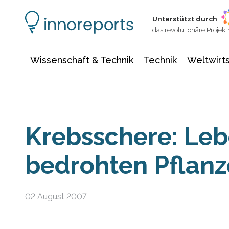
Wissenschaft & Technik
Informationstechnologie
Energie & Elektrotechnik
Unterstützt durch
das revolutionäre Proje
Wissenschaft & Technik
Technik
Weltwirts
Krebsschere: Le
bedrohten Pflanz
02 August 2007