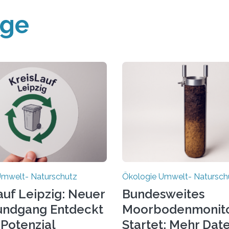
äge
Umwelt- Naturschutz
Ökologie Umwelt- Natursch
auf Leipzig: Neuer
Bundesweites
undgang Entdeckt
Moorbodenmonito
-Potenzial
Startet: Mehr Dat