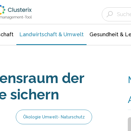
Landwirtschaft & Umwelt
Gesundheit &
Agrar- Forstwissenschaften
Unternehmensmeldungen
Biowissenschafte
Ökologie Umwelt- Naturschutz
ktmanagement-Tool
chaft
Landwirtschaft & Umwelt
Gesundheit & L
bensraum der
e sichern
Ökologie Umwelt- Naturschutz