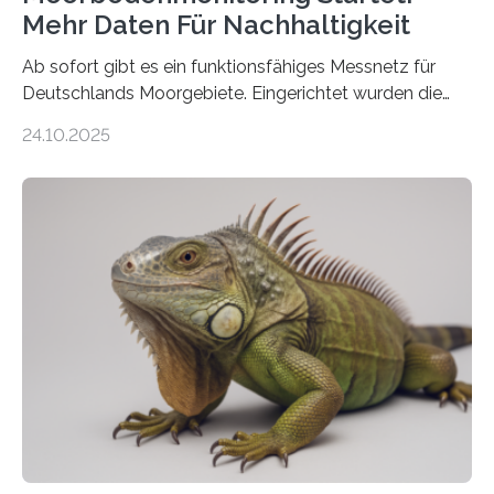
Mehr Daten Für Nachhaltigkeit
Ab sofort gibt es ein funktionsfähiges Messnetz für
Deutschlands Moorgebiete. Eingerichtet wurden die
155 Messpunkte in Offenland und Wald in den
24.10.2025
vergangenen fünf Jahren von Wissenschaftlerinnen
und Wissenschaftlern des Thünen-Instituts. Am
heutigen Donnerstag übergeben sie ihren Bericht zur
Aufbauphase an den Auftraggeber, das
Bundesministerium für Landwirtschaft, Ernährung und
Heimat. Braunschweig/Eberswalde (23. Oktober 2025).
Ein Netz aus 155 Messstationen spannt sich neuerdings
über Deutschlands Moorböden. Eingerichtet wurden sie
in den vergangenen fünf Jahren von
Wissenschaftlerinnen und Wissenschaftlern des
Thünen-Instituts für Agrarklimaschutz…