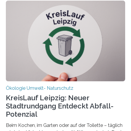
Oldenburg befassen sich insbesondere damit, wie ein
Ökosystem gedeiht – und wie sich dieser Prozess
verlässlich prognostizieren lässt. Grünes Licht für
„DynaCom“: Die Deutsche Forschungsgemeinschaft
(DFG) fördert das Anfang 2019 gestartete
Forschungsprojekt an der Universität Oldenburg für
zwei weitere Jahre mit rund 1,2 Millionen Euro. „Wir
freuen uns sehr über…
Ökologie Umwelt- Naturschutz
KreisLauf Leipzig: Neuer
Stadtrundgang Entdeckt Abfall-
Potenzial
Beim Kochen, im Garten oder auf der Toilette – täglich