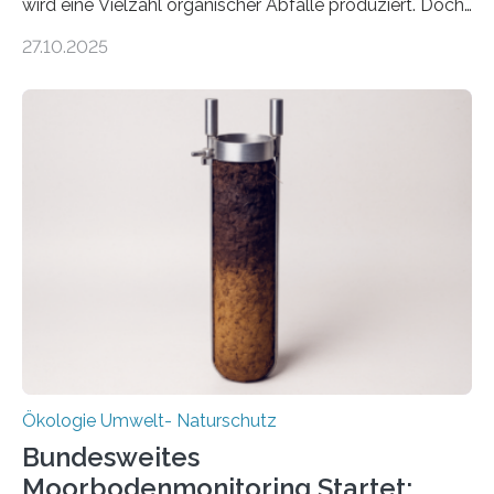
wird eine Vielzahl organischer Abfälle produziert. Doch
was oft als „Müll“ gilt, steckt voller Wertstoffe, die ihr
27.10.2025
Potenzial nur dann entfalten können, wenn sie in
Kreisläufe zurückgeführt werden. Wie das genau
funktioniert und warum das auch für die nachhaltige
Veränderung der Wirtschaft wichtig ist, zeigt der vom
Deutschen Biomasseforschungszentrum und der
Stadtreinigung Leipzig konzipierte und am 24. Oktober
2025 offiziell eingeweihte Stadtrundgang „KreisLauf“. Er
ist ab sofort im Leipziger Stadtgebiet…
Ökologie Umwelt- Naturschutz
Bundesweites
Moorbodenmonitoring Startet: