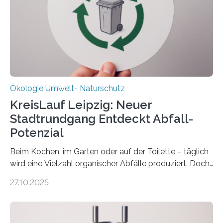
Forschungsprojekt an der Universität Oldenburg für
zwei weitere Jahre mit rund 1,2 Millionen Euro. „Wir
freuen uns sehr über…
Ökologie Umwelt- Naturschutz
KreisLauf Leipzig: Neuer
Stadtrundgang Entdeckt Abfall-
Potenzial
Beim Kochen, im Garten oder auf der Toilette – täglich
wird eine Vielzahl organischer Abfälle produziert. Doch
was oft als „Müll“ gilt, steckt voller Wertstoffe, die ihr
27.10.2025
Potenzial nur dann entfalten können, wenn sie in
Kreisläufe zurückgeführt werden. Wie das genau
funktioniert und warum das auch für die nachhaltige