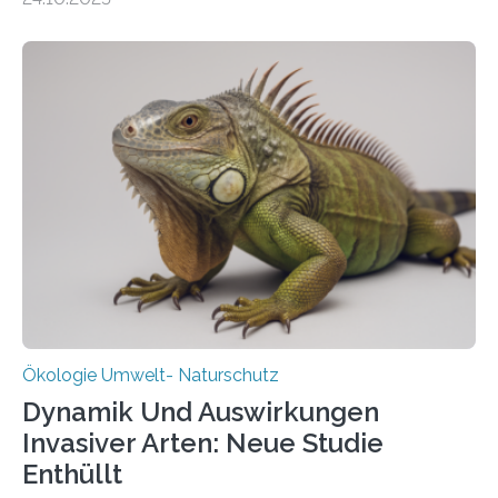
vergangenen fünf Jahren von Wissenschaftlerinnen
und Wissenschaftlern des Thünen-Instituts. Am
heutigen Donnerstag übergeben sie ihren Bericht zur
Aufbauphase an den Auftraggeber, das
Bundesministerium für Landwirtschaft, Ernährung und
Heimat. Braunschweig/Eberswalde (23. Oktober 2025).
Ein Netz aus 155 Messstationen spannt sich neuerdings
über Deutschlands Moorböden. Eingerichtet wurden sie
in den vergangenen fünf Jahren von
Wissenschaftlerinnen und Wissenschaftlern des
Thünen-Instituts für Agrarklimaschutz…
Ökologie Umwelt- Naturschutz
Dynamik Und Auswirkungen
Invasiver Arten: Neue Studie
Enthüllt