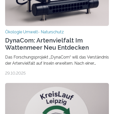
Ökologie Umwelt- Naturschutz
DynaCom: Artenvielfalt Im
Wattenmeer Neu Entdecken
Das Forschungsprojekt „DynaCom“ will das Verständnis
der Artenvielfalt auf Inseln erweitern. Nach einer
zehnjährigen Phase mit Experimenten und
29.10.2025
Beobachtungen im Wattenmeer ist nun eine große
Datenauswertung geplant. Forschende der Universität
Oldenburg befassen sich insbesondere damit, wie ein
Ökosystem gedeiht – und wie sich dieser Prozess
verlässlich prognostizieren lässt. Grünes Licht für
„DynaCom“: Die Deutsche Forschungsgemeinschaft
(DFG) fördert das Anfang 2019 gestartete