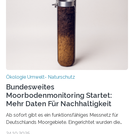
Veränderung der Wirtschaft wichtig ist, zeigt der vom
Deutschen Biomasseforschungszentrum und der
Stadtreinigung Leipzig konzipierte und am 24. Oktober
2025 offiziell eingeweihte Stadtrundgang „KreisLauf“. Er
ist ab sofort im Leipziger Stadtgebiet…
Ökologie Umwelt- Naturschutz
Bundesweites
Moorbodenmonitoring Startet:
Mehr Daten Für Nachhaltigkeit
Ab sofort gibt es ein funktionsfähiges Messnetz für
Deutschlands Moorgebiete. Eingerichtet wurden die
155 Messpunkte in Offenland und Wald in den
24.10.2025