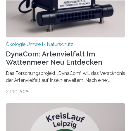
Ökologie Umwelt- Naturschutz
DynaCom: Artenvielfalt Im
Wattenmeer Neu Entdecken
Das Forschungsprojekt „DynaCom“ will das Verständnis
der Artenvielfalt auf Inseln erweitern. Nach einer
zehnjährigen Phase mit Experimenten und
29.10.2025
Beobachtungen im Wattenmeer ist nun eine große
Datenauswertung geplant. Forschende der Universität
Oldenburg befassen sich insbesondere damit, wie ein
Ökosystem gedeiht – und wie sich dieser Prozess
verlässlich prognostizieren lässt. Grünes Licht für
„DynaCom“: Die Deutsche Forschungsgemeinschaft