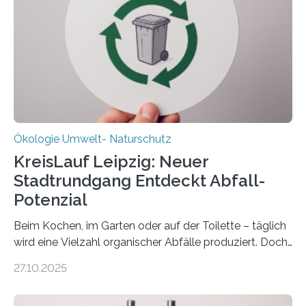
(DFG) fördert das Anfang 2019 gestartete
Forschungsprojekt an der Universität Oldenburg für
zwei weitere Jahre mit rund 1,2 Millionen Euro. „Wir
freuen uns sehr über…
Ökologie Umwelt- Naturschutz
KreisLauf Leipzig: Neuer
Stadtrundgang Entdeckt Abfall-
Potenzial
Beim Kochen, im Garten oder auf der Toilette – täglich
wird eine Vielzahl organischer Abfälle produziert. Doch
was oft als „Müll“ gilt, steckt voller Wertstoffe, die ihr
27.10.2025
Potenzial nur dann entfalten können, wenn sie in
Kreisläufe zurückgeführt werden. Wie das genau