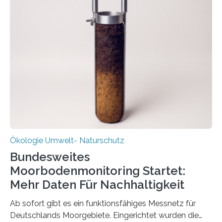
funktioniert und warum das auch für die nachhaltige
Veränderung der Wirtschaft wichtig ist, zeigt der vom
Deutschen Biomasseforschungszentrum und der
Stadtreinigung Leipzig konzipierte und am 24. Oktober
2025 offiziell eingeweihte Stadtrundgang „KreisLauf“. Er
ist ab sofort im Leipziger Stadtgebiet…
Ökologie Umwelt- Naturschutz
Bundesweites
Moorbodenmonitoring Startet:
Mehr Daten Für Nachhaltigkeit
Ab sofort gibt es ein funktionsfähiges Messnetz für
Deutschlands Moorgebiete. Eingerichtet wurden die