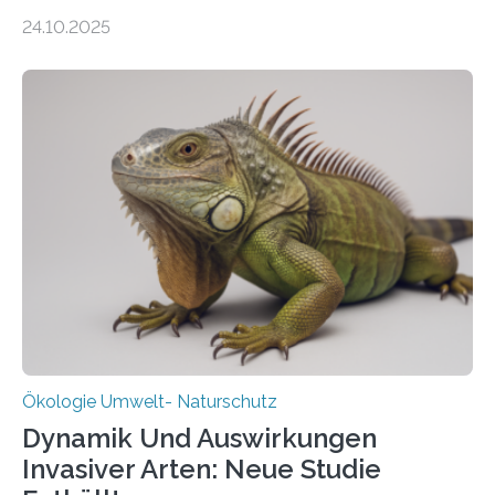
155 Messpunkte in Offenland und Wald in den
24.10.2025
vergangenen fünf Jahren von Wissenschaftlerinnen
und Wissenschaftlern des Thünen-Instituts. Am
heutigen Donnerstag übergeben sie ihren Bericht zur
Aufbauphase an den Auftraggeber, das
Bundesministerium für Landwirtschaft, Ernährung und
Heimat. Braunschweig/Eberswalde (23. Oktober 2025).
Ein Netz aus 155 Messstationen spannt sich neuerdings
über Deutschlands Moorböden. Eingerichtet wurden sie
in den vergangenen fünf Jahren von
Wissenschaftlerinnen und Wissenschaftlern des
Thünen-Instituts für Agrarklimaschutz…
Ökologie Umwelt- Naturschutz
Dynamik Und Auswirkungen
Invasiver Arten: Neue Studie