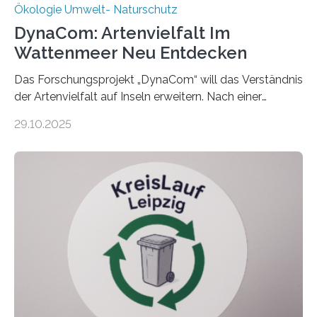
Ökologie Umwelt- Naturschutz
DynaCom: Artenvielfalt Im
Wattenmeer Neu Entdecken
Das Forschungsprojekt „DynaCom“ will das Verständnis
der Artenvielfalt auf Inseln erweitern. Nach einer
zehnjährigen Phase mit Experimenten und
29.10.2025
Beobachtungen im Wattenmeer ist nun eine große
Datenauswertung geplant. Forschende der Universität
Oldenburg befassen sich insbesondere damit, wie ein
Ökosystem gedeiht – und wie sich dieser Prozess
verlässlich prognostizieren lässt. Grünes Licht für
„DynaCom“: Die Deutsche Forschungsgemeinschaft
(DFG) fördert das Anfang 2019 gestartete
Forschungsprojekt an der Universität Oldenburg für
zwei weitere Jahre mit rund 1,2 Millionen Euro. „Wir
freuen uns sehr über…