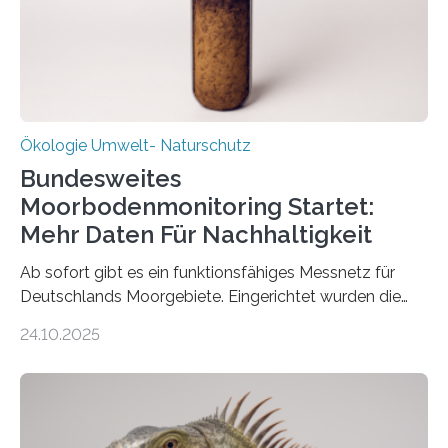
Ökologie Umwelt- Naturschutz
Bundesweites
Moorbodenmonitoring Startet:
Mehr Daten Für Nachhaltigkeit
Ab sofort gibt es ein funktionsfähiges Messnetz für
Deutschlands Moorgebiete. Eingerichtet wurden die
155 Messpunkte in Offenland und Wald in den
24.10.2025
vergangenen fünf Jahren von Wissenschaftlerinnen
und Wissenschaftlern des Thünen-Instituts. Am
heutigen Donnerstag übergeben sie ihren Bericht zur
Aufbauphase an den Auftraggeber, das
Bundesministerium für Landwirtschaft, Ernährung und