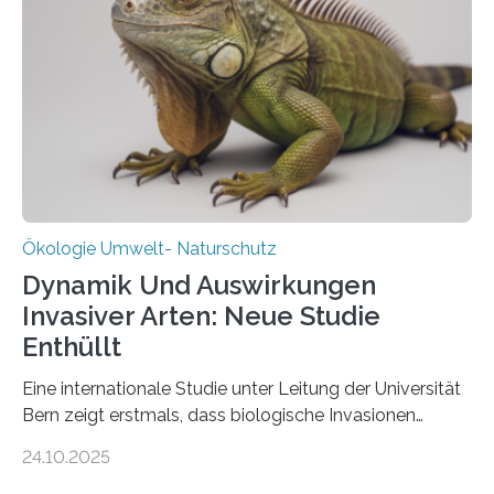
Heimat. Braunschweig/Eberswalde (23. Oktober 2025).
Ein Netz aus 155 Messstationen spannt sich neuerdings
über Deutschlands Moorböden. Eingerichtet wurden sie
in den vergangenen fünf Jahren von
Wissenschaftlerinnen und Wissenschaftlern des
Thünen-Instituts für Agrarklimaschutz…
Ökologie Umwelt- Naturschutz
Dynamik Und Auswirkungen
Invasiver Arten: Neue Studie
Enthüllt
Eine internationale Studie unter Leitung der Universität
Bern zeigt erstmals, dass biologische Invasionen
Ökosysteme nicht auf einheitliche Weise verändern.
24.10.2025
Einige Auswirkungen, insbesondere der durch invasive