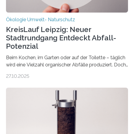
Ökologie Umwelt- Naturschutz
KreisLauf Leipzig: Neuer
Stadtrundgang Entdeckt Abfall-
Potenzial
Beim Kochen, im Garten oder auf der Toilette – täglich
wird eine Vielzahl organischer Abfälle produziert. Doch
was oft als „Müll“ gilt, steckt voller Wertstoffe, die ihr
27.10.2025
Potenzial nur dann entfalten können, wenn sie in
Kreisläufe zurückgeführt werden. Wie das genau
funktioniert und warum das auch für die nachhaltige
Veränderung der Wirtschaft wichtig ist, zeigt der vom
Deutschen Biomasseforschungszentrum und der
Stadtreinigung Leipzig konzipierte und am 24. Oktober
2025 offiziell eingeweihte Stadtrundgang „KreisLauf“. Er
ist ab sofort im Leipziger Stadtgebiet…