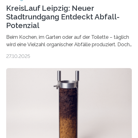
KreisLauf Leipzig: Neuer
Stadtrundgang Entdeckt Abfall-
Potenzial
Beim Kochen, im Garten oder auf der Toilette – täglich
wird eine Vielzahl organischer Abfälle produziert. Doch
was oft als „Müll“ gilt, steckt voller Wertstoffe, die ihr
27.10.2025
Potenzial nur dann entfalten können, wenn sie in
Kreisläufe zurückgeführt werden. Wie das genau
funktioniert und warum das auch für die nachhaltige
Veränderung der Wirtschaft wichtig ist, zeigt der vom
Deutschen Biomasseforschungszentrum und der
Stadtreinigung Leipzig konzipierte und am 24. Oktober
2025 offiziell eingeweihte Stadtrundgang „KreisLauf“. Er
ist ab sofort im Leipziger Stadtgebiet…