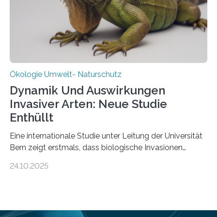
in den vergangenen fünf Jahren von
Wissenschaftlerinnen und Wissenschaftlern des
Thünen-Instituts für Agrarklimaschutz…
Ökologie Umwelt- Naturschutz
Dynamik Und Auswirkungen
Invasiver Arten: Neue Studie
Enthüllt
Eine internationale Studie unter Leitung der Universität
Bern zeigt erstmals, dass biologische Invasionen
Ökosysteme nicht auf einheitliche Weise verändern.
24.10.2025
Einige Auswirkungen, insbesondere der durch invasive
Arten verursachte Verlust einheimischer
Pflanzenvielfalt, sind anhaltend und verstärken sich mit
der Zeit. Andere Auswirkungen, wie etwa Änderungen