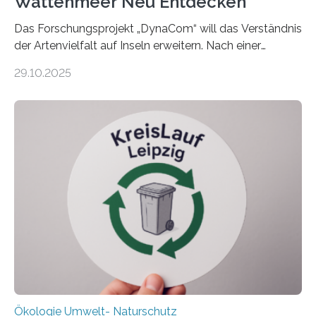
Wattenmeer Neu Entdecken
Das Forschungsprojekt „DynaCom“ will das Verständnis
der Artenvielfalt auf Inseln erweitern. Nach einer
zehnjährigen Phase mit Experimenten und
29.10.2025
Beobachtungen im Wattenmeer ist nun eine große
Datenauswertung geplant. Forschende der Universität
Oldenburg befassen sich insbesondere damit, wie ein
Ökosystem gedeiht – und wie sich dieser Prozess
verlässlich prognostizieren lässt. Grünes Licht für
„DynaCom“: Die Deutsche Forschungsgemeinschaft
(DFG) fördert das Anfang 2019 gestartete
Forschungsprojekt an der Universität Oldenburg für
zwei weitere Jahre mit rund 1,2 Millionen Euro. „Wir
freuen uns sehr über…
Ökologie Umwelt- Naturschutz