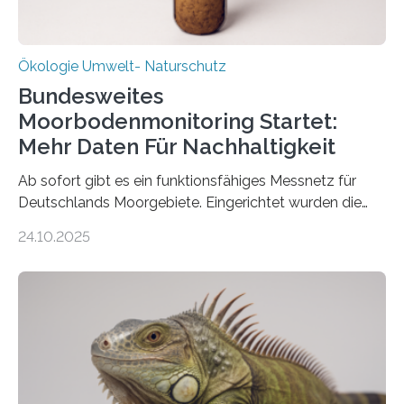
Ökologie Umwelt- Naturschutz
Bundesweites
Moorbodenmonitoring Startet:
Mehr Daten Für Nachhaltigkeit
Ab sofort gibt es ein funktionsfähiges Messnetz für
Deutschlands Moorgebiete. Eingerichtet wurden die
155 Messpunkte in Offenland und Wald in den
24.10.2025
vergangenen fünf Jahren von Wissenschaftlerinnen
und Wissenschaftlern des Thünen-Instituts. Am
heutigen Donnerstag übergeben sie ihren Bericht zur
Aufbauphase an den Auftraggeber, das
Bundesministerium für Landwirtschaft, Ernährung und
Heimat. Braunschweig/Eberswalde (23. Oktober 2025).
Ein Netz aus 155 Messstationen spannt sich neuerdings
über Deutschlands Moorböden. Eingerichtet wurden sie