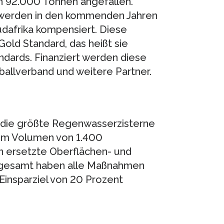
n 92.000 Tonnen angefallen.
werden in den kommenden Jahren
üdafrika kompensiert. Diese
ld Standard, das heißt sie
dards. Finanziert werden diese
llverband und weitere Partner.
n die größte Regenwasserzisterne
nem Volumen von 1.400
n ersetzte Oberflächen- und
nsgesamt haben alle Maßnahmen
Einsparziel von 20 Prozent