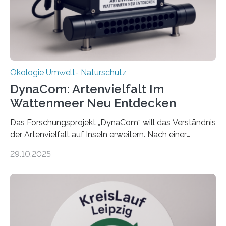
Ökologie Umwelt- Naturschutz
DynaCom: Artenvielfalt Im
Wattenmeer Neu Entdecken
Das Forschungsprojekt „DynaCom“ will das Verständnis
der Artenvielfalt auf Inseln erweitern. Nach einer
zehnjährigen Phase mit Experimenten und
29.10.2025
Beobachtungen im Wattenmeer ist nun eine große
Datenauswertung geplant. Forschende der Universität
Oldenburg befassen sich insbesondere damit, wie ein
Ökosystem gedeiht – und wie sich dieser Prozess
verlässlich prognostizieren lässt. Grünes Licht für
„DynaCom“: Die Deutsche Forschungsgemeinschaft