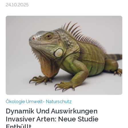
155 Messpunkte in Offenland und Wald in den
24.10.2025
vergangenen fünf Jahren von Wissenschaftlerinnen
und Wissenschaftlern des Thünen-Instituts. Am
heutigen Donnerstag übergeben sie ihren Bericht zur
Aufbauphase an den Auftraggeber, das
Bundesministerium für Landwirtschaft, Ernährung und
Heimat. Braunschweig/Eberswalde (23. Oktober 2025).
Ein Netz aus 155 Messstationen spannt sich neuerdings
über Deutschlands Moorböden. Eingerichtet wurden sie
in den vergangenen fünf Jahren von
Wissenschaftlerinnen und Wissenschaftlern des
Thünen-Instituts für Agrarklimaschutz…
Ökologie Umwelt- Naturschutz
Dynamik Und Auswirkungen
Invasiver Arten: Neue Studie
Enthüllt