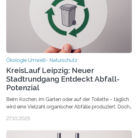
(DFG) fördert das Anfang 2019 gestartete
Forschungsprojekt an der Universität Oldenburg für
zwei weitere Jahre mit rund 1,2 Millionen Euro. „Wir
freuen uns sehr über…
Ökologie Umwelt- Naturschutz
KreisLauf Leipzig: Neuer
Stadtrundgang Entdeckt Abfall-
Potenzial
Beim Kochen, im Garten oder auf der Toilette – täglich
wird eine Vielzahl organischer Abfälle produziert. Doch
was oft als „Müll“ gilt, steckt voller Wertstoffe, die ihr
27.10.2025
Potenzial nur dann entfalten können, wenn sie in
Kreisläufe zurückgeführt werden. Wie das genau
funktioniert und warum das auch für die nachhaltige