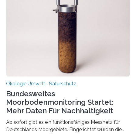
Veränderung der Wirtschaft wichtig ist, zeigt der vom
Deutschen Biomasseforschungszentrum und der
Stadtreinigung Leipzig konzipierte und am 24. Oktober
2025 offiziell eingeweihte Stadtrundgang „KreisLauf“. Er
ist ab sofort im Leipziger Stadtgebiet…
Ökologie Umwelt- Naturschutz
Bundesweites
Moorbodenmonitoring Startet:
Mehr Daten Für Nachhaltigkeit
Ab sofort gibt es ein funktionsfähiges Messnetz für
Deutschlands Moorgebiete. Eingerichtet wurden die