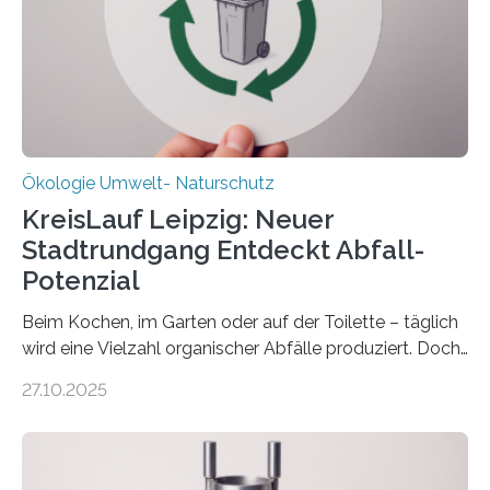
Forschungsprojekt an der Universität Oldenburg für
zwei weitere Jahre mit rund 1,2 Millionen Euro. „Wir
freuen uns sehr über…
Ökologie Umwelt- Naturschutz
KreisLauf Leipzig: Neuer
Stadtrundgang Entdeckt Abfall-
Potenzial
Beim Kochen, im Garten oder auf der Toilette – täglich
wird eine Vielzahl organischer Abfälle produziert. Doch
was oft als „Müll“ gilt, steckt voller Wertstoffe, die ihr
27.10.2025
Potenzial nur dann entfalten können, wenn sie in
Kreisläufe zurückgeführt werden. Wie das genau
funktioniert und warum das auch für die nachhaltige
Veränderung der Wirtschaft wichtig ist, zeigt der vom