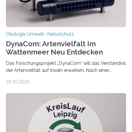
Ökologie Umwelt- Naturschutz
DynaCom: Artenvielfalt Im
Wattenmeer Neu Entdecken
Das Forschungsprojekt „DynaCom“ will das Verständnis
der Artenvielfalt auf Inseln erweitern. Nach einer
zehnjährigen Phase mit Experimenten und
29.10.2025
Beobachtungen im Wattenmeer ist nun eine große
Datenauswertung geplant. Forschende der Universität
Oldenburg befassen sich insbesondere damit, wie ein
Ökosystem gedeiht – und wie sich dieser Prozess
verlässlich prognostizieren lässt. Grünes Licht für
„DynaCom“: Die Deutsche Forschungsgemeinschaft
(DFG) fördert das Anfang 2019 gestartete