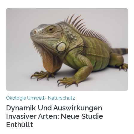
und Wissenschaftlern des Thünen-Instituts. Am
heutigen Donnerstag übergeben sie ihren Bericht zur
Aufbauphase an den Auftraggeber, das
Bundesministerium für Landwirtschaft, Ernährung und
Heimat. Braunschweig/Eberswalde (23. Oktober 2025).
Ein Netz aus 155 Messstationen spannt sich neuerdings
über Deutschlands Moorböden. Eingerichtet wurden sie
in den vergangenen fünf Jahren von
Wissenschaftlerinnen und Wissenschaftlern des
Thünen-Instituts für Agrarklimaschutz…
Ökologie Umwelt- Naturschutz
Dynamik Und Auswirkungen
Invasiver Arten: Neue Studie
Enthüllt