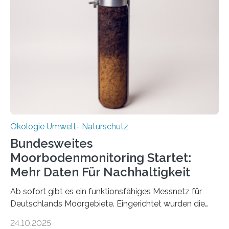
Deutschen Biomasseforschungszentrum und der
Stadtreinigung Leipzig konzipierte und am 24. Oktober
2025 offiziell eingeweihte Stadtrundgang „KreisLauf“. Er
ist ab sofort im Leipziger Stadtgebiet…
Ökologie Umwelt- Naturschutz
Bundesweites
Moorbodenmonitoring Startet:
Mehr Daten Für Nachhaltigkeit
Ab sofort gibt es ein funktionsfähiges Messnetz für
Deutschlands Moorgebiete. Eingerichtet wurden die
155 Messpunkte in Offenland und Wald in den
24.10.2025
vergangenen fünf Jahren von Wissenschaftlerinnen