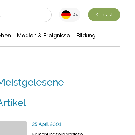
 Leben
Medien & Ereignisse
Interdisziplinäre Forschung
Veranstaltungsnachrichten
n Chemie
Gesellschaftswissenschaften
Kontakt
DE
eben
Medien & Ereignisse
Bildung
Meistgelesene
Artikel
25 April 2001
Forschungsergebnisse