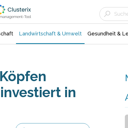
Landwirtschaft & Umwelt
Gesundheit &
Agrar- Forstwissenschaften
Unternehmensmeldungen
Biowissenschafte
Ökologie Umwelt- Naturschutz
ktmanagement-Tool
chaft
Landwirtschaft & Umwelt
Gesundheit & L
 Köpfen
nvestiert in