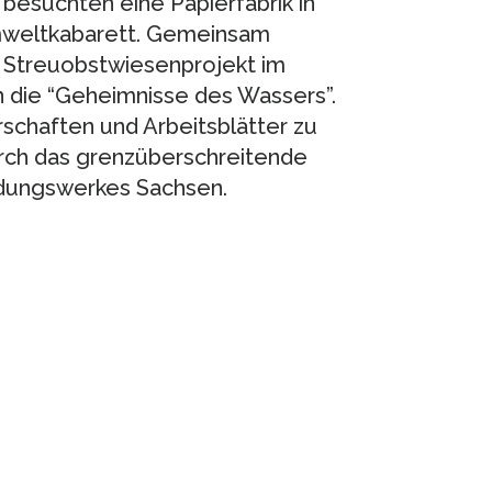
besuchten eine Papierfabrik in
mweltkabarett. Gemeinsam
m Streuobstwiesenprojekt im
n die “Geheimnisse des Wassers”.
rschaften und Arbeitsblätter zu
rch das grenzüberschreitende
ildungswerkes Sachsen.