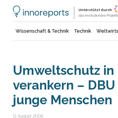
Wissenschaft & Technik
Informationstechnologie
Energie & Elektrotechnik
Unterstützt durch
das revolutionäre Proje
Wissenschaft & Technik
Technik
Weltwirts
Umweltschutz in
verankern – DBU i
junge Menschen
11 August 2006