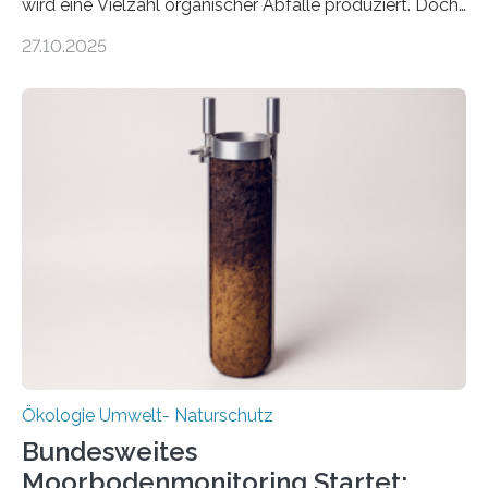
wird eine Vielzahl organischer Abfälle produziert. Doch
was oft als „Müll“ gilt, steckt voller Wertstoffe, die ihr
27.10.2025
Potenzial nur dann entfalten können, wenn sie in
Kreisläufe zurückgeführt werden. Wie das genau
funktioniert und warum das auch für die nachhaltige
Veränderung der Wirtschaft wichtig ist, zeigt der vom
Deutschen Biomasseforschungszentrum und der
Stadtreinigung Leipzig konzipierte und am 24. Oktober
2025 offiziell eingeweihte Stadtrundgang „KreisLauf“. Er
ist ab sofort im Leipziger Stadtgebiet…
Ökologie Umwelt- Naturschutz
Bundesweites
Moorbodenmonitoring Startet: