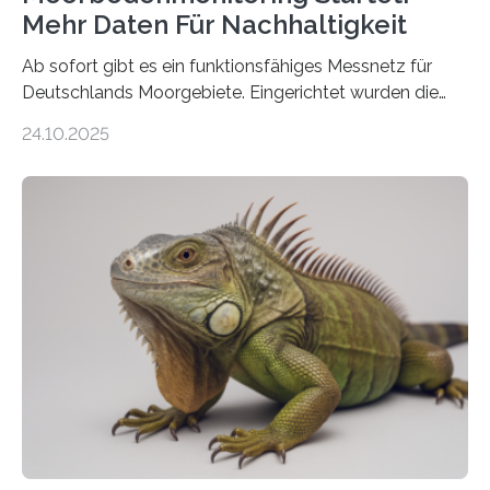
Mehr Daten Für Nachhaltigkeit
Ab sofort gibt es ein funktionsfähiges Messnetz für
Deutschlands Moorgebiete. Eingerichtet wurden die
155 Messpunkte in Offenland und Wald in den
24.10.2025
vergangenen fünf Jahren von Wissenschaftlerinnen
und Wissenschaftlern des Thünen-Instituts. Am
heutigen Donnerstag übergeben sie ihren Bericht zur
Aufbauphase an den Auftraggeber, das
Bundesministerium für Landwirtschaft, Ernährung und
Heimat. Braunschweig/Eberswalde (23. Oktober 2025).
Ein Netz aus 155 Messstationen spannt sich neuerdings
über Deutschlands Moorböden. Eingerichtet wurden sie
in den vergangenen fünf Jahren von
Wissenschaftlerinnen und Wissenschaftlern des
Thünen-Instituts für Agrarklimaschutz…