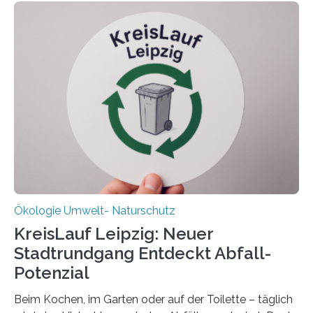
Oldenburg befassen sich insbesondere damit, wie ein
Ökosystem gedeiht – und wie sich dieser Prozess
verlässlich prognostizieren lässt. Grünes Licht für
„DynaCom“: Die Deutsche Forschungsgemeinschaft
(DFG) fördert das Anfang 2019 gestartete
Forschungsprojekt an der Universität Oldenburg für
zwei weitere Jahre mit rund 1,2 Millionen Euro. „Wir
freuen uns sehr über…
Ökologie Umwelt- Naturschutz
KreisLauf Leipzig: Neuer
Stadtrundgang Entdeckt Abfall-
Potenzial
Beim Kochen, im Garten oder auf der Toilette – täglich