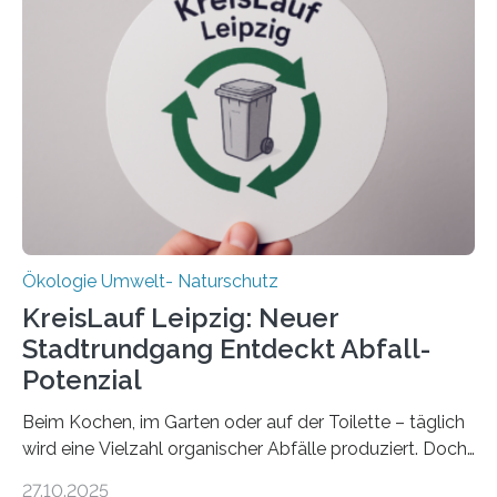
verlässlich prognostizieren lässt. Grünes Licht für
„DynaCom“: Die Deutsche Forschungsgemeinschaft
(DFG) fördert das Anfang 2019 gestartete
Forschungsprojekt an der Universität Oldenburg für
zwei weitere Jahre mit rund 1,2 Millionen Euro. „Wir
freuen uns sehr über…
Ökologie Umwelt- Naturschutz
KreisLauf Leipzig: Neuer
Stadtrundgang Entdeckt Abfall-
Potenzial
Beim Kochen, im Garten oder auf der Toilette – täglich
wird eine Vielzahl organischer Abfälle produziert. Doch
was oft als „Müll“ gilt, steckt voller Wertstoffe, die ihr
27.10.2025