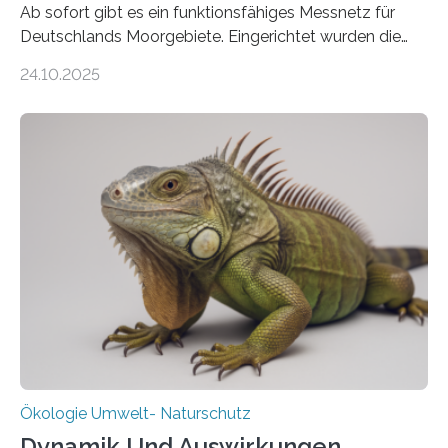
Ab sofort gibt es ein funktionsfähiges Messnetz für
Deutschlands Moorgebiete. Eingerichtet wurden die
155 Messpunkte in Offenland und Wald in den
24.10.2025
vergangenen fünf Jahren von Wissenschaftlerinnen
und Wissenschaftlern des Thünen-Instituts. Am
heutigen Donnerstag übergeben sie ihren Bericht zur
Aufbauphase an den Auftraggeber, das
Bundesministerium für Landwirtschaft, Ernährung und
Heimat. Braunschweig/Eberswalde (23. Oktober 2025).
Ein Netz aus 155 Messstationen spannt sich neuerdings
über Deutschlands Moorböden. Eingerichtet wurden sie
in den vergangenen fünf Jahren von
Wissenschaftlerinnen und Wissenschaftlern des
Thünen-Instituts für Agrarklimaschutz…
Ökologie Umwelt- Naturschutz
Dynamik Und Auswirkungen