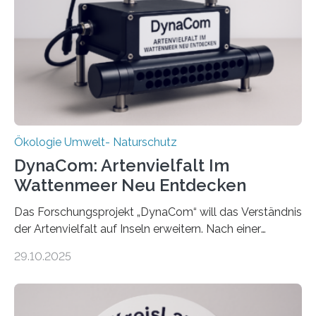
Ökologie Umwelt- Naturschutz
DynaCom: Artenvielfalt Im
Wattenmeer Neu Entdecken
Das Forschungsprojekt „DynaCom“ will das Verständnis
der Artenvielfalt auf Inseln erweitern. Nach einer
zehnjährigen Phase mit Experimenten und
29.10.2025
Beobachtungen im Wattenmeer ist nun eine große
Datenauswertung geplant. Forschende der Universität
Oldenburg befassen sich insbesondere damit, wie ein
Ökosystem gedeiht – und wie sich dieser Prozess