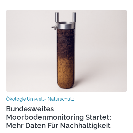
Potenzial nur dann entfalten können, wenn sie in
Kreisläufe zurückgeführt werden. Wie das genau
funktioniert und warum das auch für die nachhaltige
Veränderung der Wirtschaft wichtig ist, zeigt der vom
Deutschen Biomasseforschungszentrum und der
Stadtreinigung Leipzig konzipierte und am 24. Oktober
2025 offiziell eingeweihte Stadtrundgang „KreisLauf“. Er
ist ab sofort im Leipziger Stadtgebiet…
Ökologie Umwelt- Naturschutz
Bundesweites
Moorbodenmonitoring Startet:
Mehr Daten Für Nachhaltigkeit