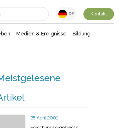
 Leben
Medien & Ereignisse
Interdisziplinäre Forschung
Veranstaltungsnachrichten
n Chemie
Gesellschaftswissenschaften
Kontakt
DE
eben
Medien & Ereignisse
Bildung
Meistgelesene
Artikel
25 April 2001
Forschungsergebnisse