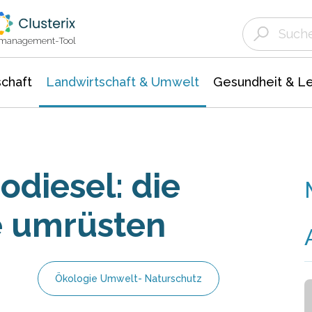
Landwirtschaft & Umwelt
Gesundheit &
Agrar- Forstwissenschaften
Unternehmensmeldungen
Biowissenschafte
Ökologie Umwelt- Naturschutz
ktmanagement-Tool
chaft
Landwirtschaft & Umwelt
Gesundheit & L
odiesel: die
e umrüsten
Ökologie Umwelt- Naturschutz