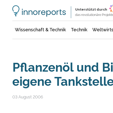
Wissenschaft & Technik
Informationstechnologie
Energie & Elektrotechnik
Unterstützt durch
das revolutionäre Proje
Wissenschaft & Technik
Technik
Weltwirts
Pflanzenöl und Bi
eigene Tankstell
03 August 2006