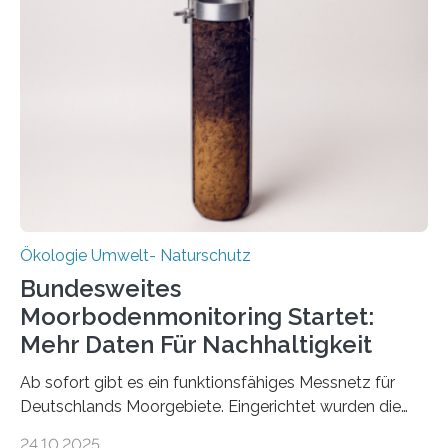
Deutschen Biomasseforschungszentrum und der
Stadtreinigung Leipzig konzipierte und am 24. Oktober
2025 offiziell eingeweihte Stadtrundgang „KreisLauf“. Er
ist ab sofort im Leipziger Stadtgebiet…
Ökologie Umwelt- Naturschutz
Bundesweites
Moorbodenmonitoring Startet:
Mehr Daten Für Nachhaltigkeit
Ab sofort gibt es ein funktionsfähiges Messnetz für
Deutschlands Moorgebiete. Eingerichtet wurden die
155 Messpunkte in Offenland und Wald in den
24.10.2025