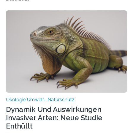
vergangenen fünf Jahren von Wissenschaftlerinnen
und Wissenschaftlern des Thünen-Instituts. Am
heutigen Donnerstag übergeben sie ihren Bericht zur
Aufbauphase an den Auftraggeber, das
Bundesministerium für Landwirtschaft, Ernährung und
Heimat. Braunschweig/Eberswalde (23. Oktober 2025).
Ein Netz aus 155 Messstationen spannt sich neuerdings
über Deutschlands Moorböden. Eingerichtet wurden sie
in den vergangenen fünf Jahren von
Wissenschaftlerinnen und Wissenschaftlern des
Thünen-Instituts für Agrarklimaschutz…
Ökologie Umwelt- Naturschutz
Dynamik Und Auswirkungen
Invasiver Arten: Neue Studie
Enthüllt