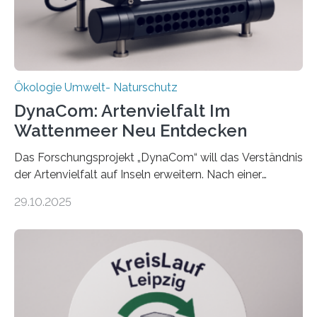
Ökologie Umwelt- Naturschutz
DynaCom: Artenvielfalt Im
Wattenmeer Neu Entdecken
Das Forschungsprojekt „DynaCom“ will das Verständnis
der Artenvielfalt auf Inseln erweitern. Nach einer
zehnjährigen Phase mit Experimenten und
29.10.2025
Beobachtungen im Wattenmeer ist nun eine große
Datenauswertung geplant. Forschende der Universität
Oldenburg befassen sich insbesondere damit, wie ein
Ökosystem gedeiht – und wie sich dieser Prozess
verlässlich prognostizieren lässt. Grünes Licht für
„DynaCom“: Die Deutsche Forschungsgemeinschaft
(DFG) fördert das Anfang 2019 gestartete