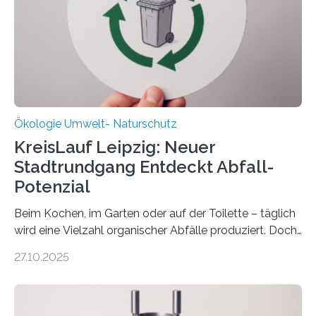
Forschungsprojekt an der Universität Oldenburg für
zwei weitere Jahre mit rund 1,2 Millionen Euro. „Wir
freuen uns sehr über…
Ökologie Umwelt- Naturschutz
KreisLauf Leipzig: Neuer
Stadtrundgang Entdeckt Abfall-
Potenzial
Beim Kochen, im Garten oder auf der Toilette – täglich
wird eine Vielzahl organischer Abfälle produziert. Doch
was oft als „Müll“ gilt, steckt voller Wertstoffe, die ihr
27.10.2025
Potenzial nur dann entfalten können, wenn sie in
Kreisläufe zurückgeführt werden. Wie das genau
funktioniert und warum das auch für die nachhaltige
Veränderung der Wirtschaft wichtig ist, zeigt der vom