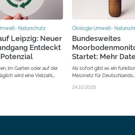
Umwelt- Naturschutz
Ökologie Umwelt- Natursch
auf Leipzig: Neuer
Bundesweites
undgang Entdeckt
Moorbodenmonito
-Potenzial
Startet: Mehr Dat
Nachhaltigkeit
n, im Garten oder auf der
Ab sofort gibt es ein funkti
täglich wird eine Vielzahl
Messnetz für Deutschlands
r Abfälle produziert. Doch
Moorgebiete. Eingerichtet w
24.10.2025
„Müll“ gilt, steckt voller
155 Messpunkte in Offenlan
 die ihr Potenzial nur dann
in den vergangenen fünf Jah
önnen, wenn sie in Kreisläufe
Wissenschaftlerinnen und
hrt werden. Wie das genau
Wissenschaftlern des Thünen
rt und warum das auch für
Am heutigen Donnerstag ü
ltige Veränderung der
sie ihren Bericht zur Aufbau
wichtig ist, zeigt der vom
den Auftraggeber, das