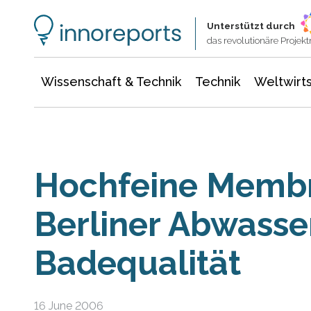
Wissenschaft & Technik
Informationstechnologie
Energie & Elektrotechnik
Unterstützt durch
das revolutionäre Proje
Wissenschaft & Technik
Technik
Weltwirts
Hochfeine Membr
Berliner Abwasse
Badequalität
16 June 2006