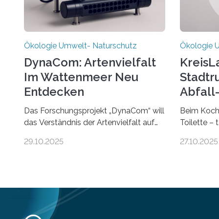
Ökologie Umwelt- Naturschutz
Ökologie 
DynaCom: Artenvielfalt
KreisL
Im Wattenmeer Neu
Stadtr
Entdecken
Abfall
Das Forschungsprojekt „DynaCom“ will
Beim Koche
das Verständnis der Artenvielfalt auf
Toilette – 
Inseln erweitern. Nach einer
organische
29.10.2025
27.10.2025
zehnjährigen Phase mit Experimenten
was oft als 
und Beobachtungen im Wattenmeer
Wertstoffe,
ist nun eine große Datenauswertung
entfalten k
geplant. Forschende der Universität
zurückgefü
Oldenburg befassen sich insbesondere
funktionie
damit, wie ein Ökosystem gedeiht –
die nachha
und wie sich dieser Prozess verlässlich
Wirtschaft 