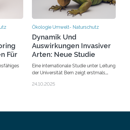
utz
Ökologie Umwelt- Naturschutz
Dynamik Und
ring
Auswirkungen Invasiver
en Für
Arten: Neue Studie
Enthüllt
onsfähiges
Eine internationale Studie unter Leitung
der Universität Bern zeigt erstmals,
urden die
dass biologische Invasionen
24.10.2025
d und Wald
Ökosysteme nicht auf einheitliche
ren von
Weise verändern. Einige Auswirkungen,
insbesondere der durch invasive Arten
-Instituts.
verursachte Verlust einheimischer
bergeben
Pflanzenvielfalt, sind anhaltend und
phase an
verstärken sich mit der Zeit. Andere
Auswirkungen, wie etwa Änderungen