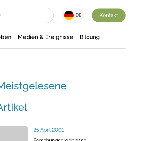
 Leben
Medien & Ereignisse
Interdisziplinäre Forschung
Veranstaltungsnachrichten
n Chemie
Gesellschaftswissenschaften
Kontakt
DE
eben
Medien & Ereignisse
Bildung
Meistgelesene
Artikel
25 April 2001
Forschungsergebnisse