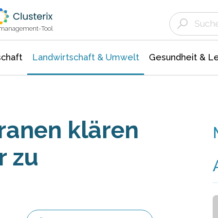
Landwirtschaft & Umwelt
Gesundheit &
Agrar- Forstwissenschaften
Unternehmensmeldungen
Biowissenschafte
Ökologie Umwelt- Naturschutz
ktmanagement-Tool
chaft
Landwirtschaft & Umwelt
Gesundheit & L
anen klären
r zu